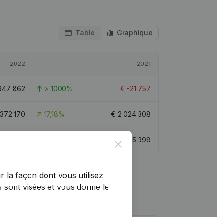
Table
Graphique
2022
2021
347 862
> 1000%
€
-21 757
 372 170
17,18%
€
2 024 308
€
312 195
38,51%
€
225 398
Close
r la façon dont vous utilisez
 sont visées et vous donne le