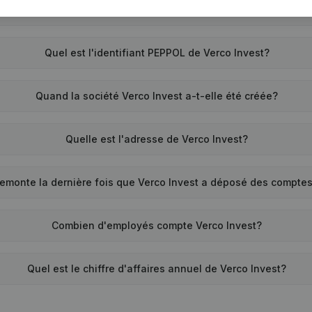
Quel est le numéro de TVA de Verco Invest?
Quel est l'identifiant PEPPOL de Verco Invest?
Quand la société Verco Invest a-t-elle été créée?
Quelle est l'adresse de Verco Invest?
emonte la dernière fois que Verco Invest a déposé des compte
Combien d'employés compte Verco Invest?
Quel est le chiffre d'affaires annuel de Verco Invest?