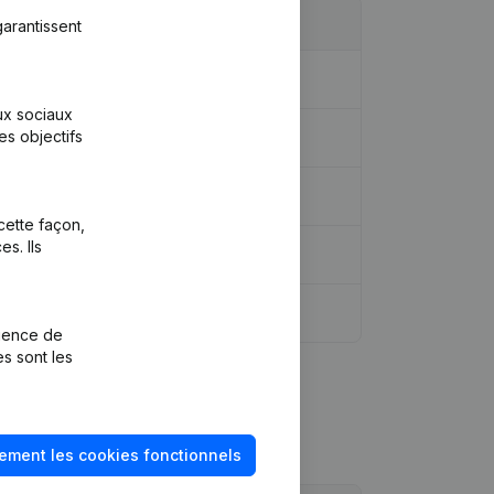
arantissent
aux sociaux
es objectifs
ominations
(NL)
cette façon,
s. Ils
rience de
es sont les
ement les cookies fonctionnels