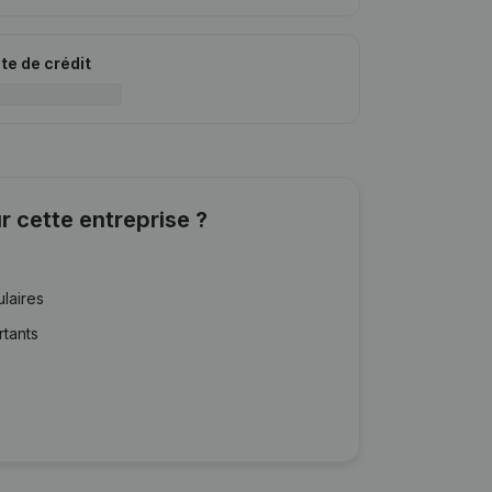
ite de crédit
r cette entreprise ?
ulaires
rtants