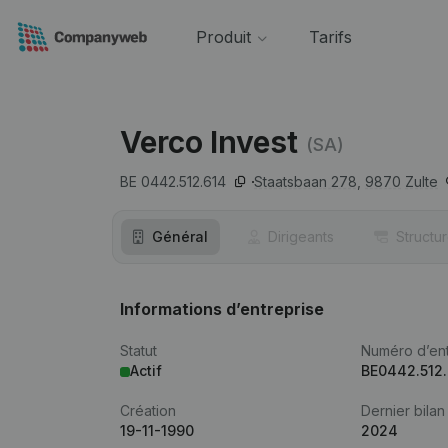
Produit
Tarifs
Verco Invest
(SA)
BE 0442.512.614
Staatsbaan 278,
9870
Zulte
Général
Dirigeants
Structu
Informations d’entreprise
Statut
Numéro d’ent
Actif
BE0442.512
Création
Dernier bilan
19-11-1990
2024