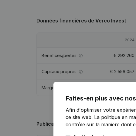
Données financières
de Verco Invest
2024
Bénéfices/pertes
€
292 260
Capitaux propres
€
2 556 057
Marge brute
€
625 585
Faites-en plus avec nos
Afin d'optimiser votre expérie
ce site web.
La politique en ma
Publications
de Verco Invest
contrôle sur la manière dont ell