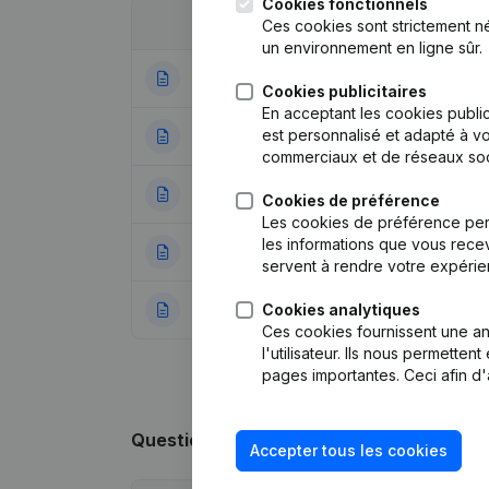
Cookies fonctionnels
Date
Publication
Ces cookies sont strictement n
un environnement en ligne sûr.
06-10-2025
Demissions - Nom
Cookies publicitaires
En acceptant les cookies public
est personnalisé et adapté à vo
21-11-2023
Statuts (Traducti
commerciaux et de réseaux soc
12-05-2023
Siège Social
(NL)
Cookies de préférence
Les cookies de préférence per
les informations que vous recev
16-03-2020
Siège Social
(NL)
servent à rendre votre expérie
Cookies analytiques
04-09-2019
Demissions - Nom
Ces cookies fournissent une ana
l'utilisateur. Ils nous permette
pages importantes. Ceci afin d'
Questions fréquemment posées
Accepter tous les cookies