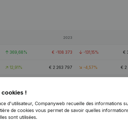
2023
369,68%
€
-108 373
-131,15%
€
12,91%
€
2 263 797
-4,57%
€
2
304,96%
€
154 481
-50,52%
 cookies !
nce d'utilisateur, Companyweb recueille des informations su
tière de cookies
vous permet de savoir quelles informations
es sont utilisées.