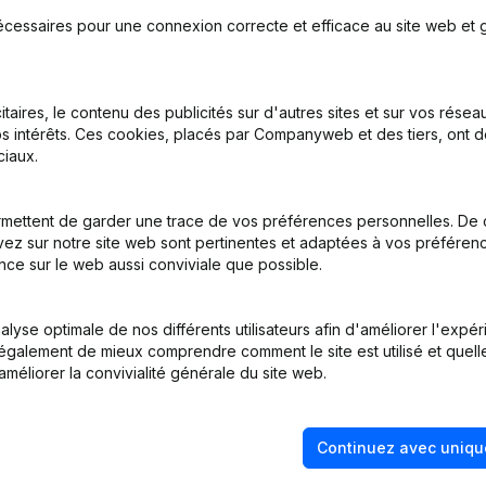
écessaires pour une connexion correcte et efficace au site web et g
inations
(NL)
itaires, le contenu des publicités sur d'autres sites et sur vos rése
s intérêts. Ces cookies, placés par Companyweb et des tiers, ont d
on, Coordination, Autres Modifications, …) - Divers - Demissions - N
iaux.
mettent de garder une trace de vos préférences personnelles. De 
ez sur notre site web sont pertinentes et adaptées à vos préférence
nce sur le web aussi conviviale que possible.
inations
(NL)
lyse optimale de nos différents utilisateurs afin d'améliorer l'expé
nt également de mieux comprendre comment le site est utilisé et quell
améliorer la convivialité générale du site web.
Continuez avec uniqu