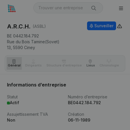
A.R.C.H.
Surveiller
(ASBL)
BE 0442.184.792
Rue du Bois Tamine(Sovet)
13,
5590
Ciney
Général
Dirigeants
Structure d'entreprise
Lieux
Chronologie
Com
Informations d’entreprise
Statut
Numéro d’entreprise
Actif
BE0442.184.792
Assujettissement TVA
Création
Non
06-11-1989