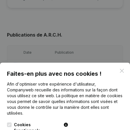
Publications
de A.R.C.H.
Date
Publication
05-03-2026
Demissions, Nominations
Clo
Faites-en plus avec nos cookies !
Siège Social - Demissions,
21-05-2024
Afin d'optimiser votre expérience d'utilisateur,
Nominations
Companyweb recueille des informations sur la façon dont
vous utilisez ce site web.
La politique en matière de cookies
09-06-2022
Demissions, Nominations
vous permet de savoir quelles informations sont visées et
vous donne le contrôle sur la manière dont elles sont
utilisées.
Demissions, Nominations - Statuts
19-11-2019
(Traduction, Coordination, Autres
Modifications, …)
Cookies