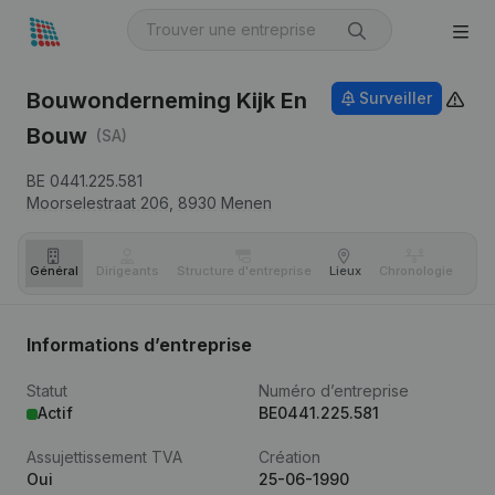
Bouwonderneming Kijk En
Surveiller
Bouw
(SA)
BE 0441.225.581
Moorselestraat 206,
8930
Menen
Général
Dirigeants
Structure d'entreprise
Lieux
Chronologie
Com
Informations d’entreprise
Statut
Numéro d’entreprise
Actif
BE0441.225.581
Assujettissement TVA
Création
Oui
25-06-1990