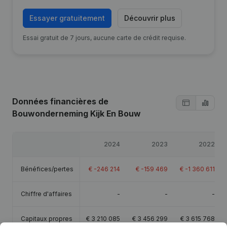
Essayer gratuitement
Découvrir plus
Essai gratuit de 7 jours, aucune carte de crédit requise.
Données financières
de
Bouwonderneming Kijk En Bouw
2024
2023
2022
Bénéfices/pertes
€
-246 214
€
-159 469
€
-1 360 611
Chiffre d'affaires
-
-
-
Capitaux propres
€
3 210 085
€
3 456 299
€
3 615 768