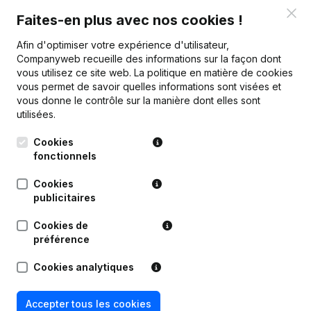
Clo
Faites-en plus avec nos cookies !
Marge brute
€
718 354
€
1 604 537
€
619 417
Afin d'optimiser votre expérience d'utilisateur,
Personnel
22,1
26,9
34
Companyweb recueille des informations sur la façon dont
vous utilisez ce site web.
La politique en matière de cookies
vous permet de savoir quelles informations sont visées et
vous donne le contrôle sur la manière dont elles sont
utilisées.
Publications
de Bouwonderneming Kijk En Bouw
Cookies
fonctionnels
Date
Publication
Cookies
publicitaires
15-04-2026
Demissions - Nominations
(NL)
Cookies de
préférence
19-12-2024
Demissions - Nominations
(NL)
Cookies analytiques
14-02-2024
Modification(s) Statuts
(NL)
Accepter tous les cookies