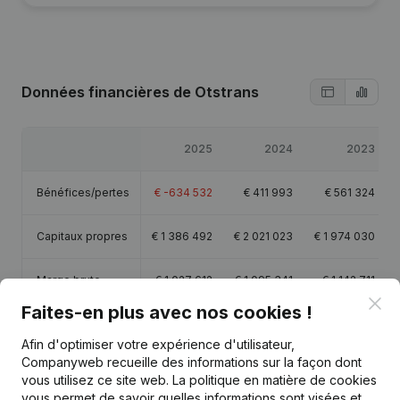
Données financières
de Otstrans
2025
2024
2023
Bénéfices/pertes
€
-634 532
€
411 993
€
561 324
Capitaux propres
€
1 386 492
€
2 021 023
€
1 974 030
Marge brute
€
1 027 612
€
1 095 341
€
1 142 711
Clo
Faites-en plus avec nos cookies !
Personnel
9,1
10,1
7,9
Afin d'optimiser votre expérience d'utilisateur,
Companyweb recueille des informations sur la façon dont
vous utilisez ce site web.
La politique en matière de cookies
vous permet de savoir quelles informations sont visées et