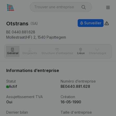
Otstrans
Surveiller
(SA)
BE 0440.881.628
Mollestraat(HF) 2,
1540
Pajottegem
Général
Dirigeants
Structure d'entreprise
Lieux
Chronologie
Com
Informations d’entreprise
Statut
Numéro d’entreprise
Actif
BE0440.881.628
Assujettissement TVA
Création
Oui
16-05-1990
Dernier bilan
Taille d'entreprise