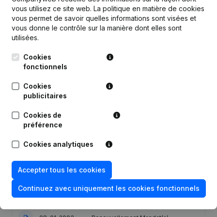
vous utilisez ce site web.
La politique en matière de cookies
vous permet de savoir quelles informations sont visées et
vous donne le contrôle sur la manière dont elles sont
utilisées.
Publications
de Loc Invest
Cookies
fonctionnels
Date
Publication
Cookies
publicitaires
Siège Social - Demissions,
17-01-2018
Cookies de
Nominations
préférence
09-01-2012
Capital, Actions
Cookies analytiques
18-11-2011
Demissions, Nominations
Accepter tous les cookies
Nomination(s) Renouvellement
Continuez avec uniquement les cookies fonctionnels
06-11-2006
Mandat(s) Refonte Statuts