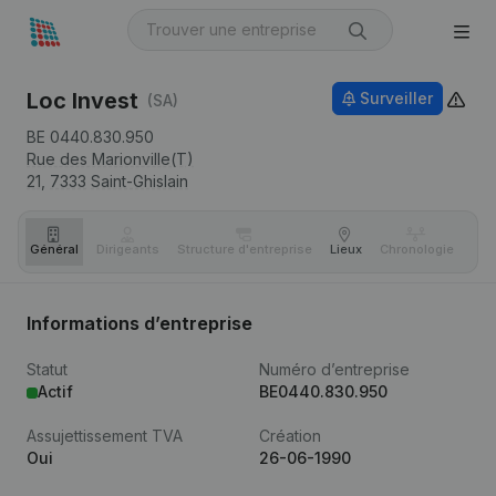
Loc Invest
Surveiller
(SA)
BE 0440.830.950
Rue des Marionville(T)
21,
7333
Saint-Ghislain
Général
Dirigeants
Structure d'entreprise
Lieux
Chronologie
Com
Informations d’entreprise
Statut
Numéro d’entreprise
Actif
BE0440.830.950
Assujettissement TVA
Création
Oui
26-06-1990