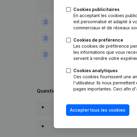
Date
Publication
Cookies publicitaires
En acceptant les cookies public
est personnalisé et adapté à vo
10-01-2024
Modification(s) S
commerciaux et de réseaux soc
16-01-2019
Siège Social
(NL)
Cookies de préférence
Les cookies de préférence per
les informations que vous recev
23-02-2004
Modification Appe
servent à rendre votre expérie
Cookies analytiques
Ces cookies fournissent une ana
l'utilisateur. Ils nous permette
pages importantes. Ceci afin d'
Questions fréquemment posées
Accepter tous les cookies