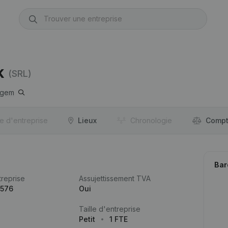
k
(SRL)
egem
re d'entreprise
Lieux
Chronologie
Compt
Bar
reprise
Assujettissement TVA
.576
Oui
Taille d'entreprise
Petit
1 FTE