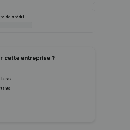
ite de crédit
r cette entreprise ?
ulaires
rtants