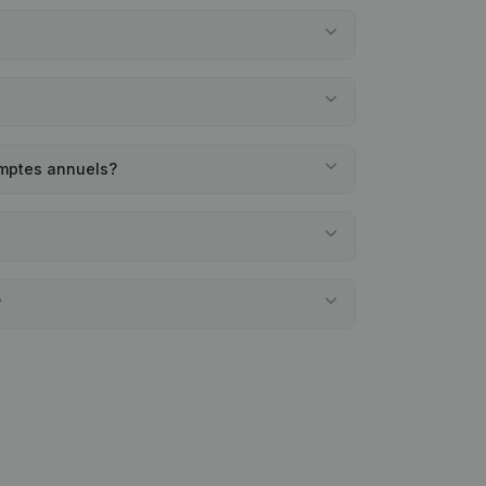
omptes annuels?
?