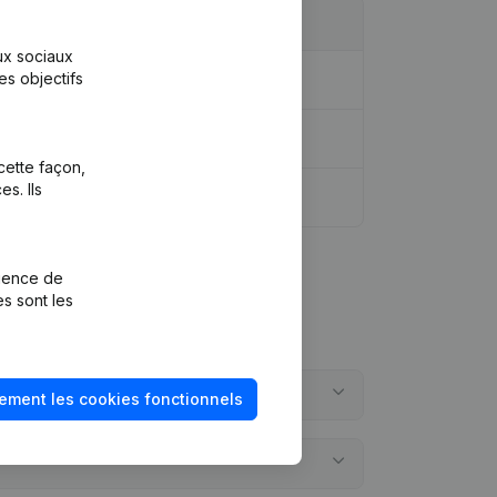
aux sociaux
es objectifs
cette façon,
s. Ils
rience de
es sont les
ement les cookies fonctionnels