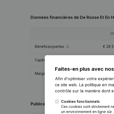
Données financières
de De Roose Et En 
2
Bénéfices/pertes
€
28 
Capitaux propres
€
360 
Faites-en plus avec nos
Marge brute
€
145 
Afin d'optimiser votre expérie
ce site web.
La politique en ma
contrôle sur la manière dont ell
Cookies fonctionnels
Publications
de De Roose Et En Hendrik
Ces cookies sont strictement n
un environnement en ligne sûr.