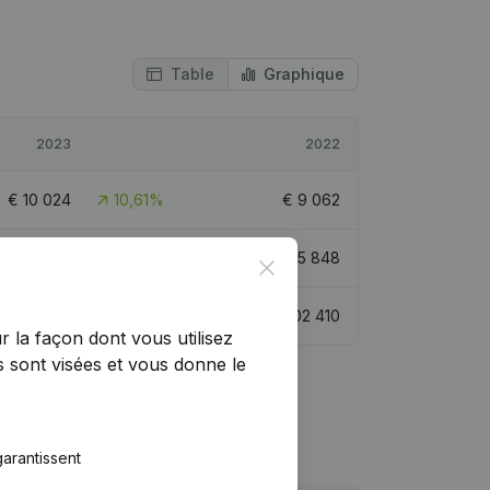
Table
Graphique
2023
2022
€
10 024
10,61%
€
9 062
€
331 597
4,99%
€
315 848
Close
€
125 127
22,18%
€
102 410
r la façon dont vous utilisez
 sont visées et vous donne le
arantissent