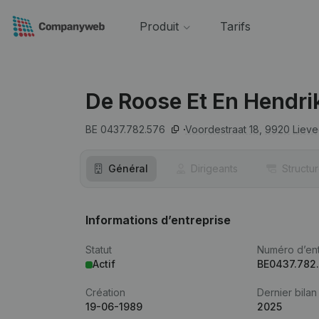
Produit
Tarifs
De Roose Et En Hendri
BE 0437.782.576
Voordestraat 18,
9920
Liev
Général
Dirigeants
Structu
Informations d’entreprise
Statut
Numéro d’ent
Actif
BE0437.782
Création
Dernier bilan
19-06-1989
2025