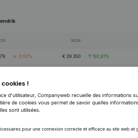
Hendrik
025
2024
579
-2,63%
€
29 350
192,81%
479
6,05%
€
339 917
2,51%
 cookies !
885
2,45%
€
142 401
13,81%
nce d'utilisateur, Companyweb recueille des informations su
tière de cookies
vous permet de savoir quelles informations
es sont utilisées.
écessaires pour une connexion correcte et efficace au site web et g