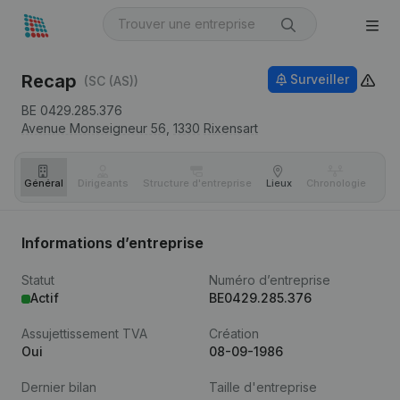
Recap
Surveiller
(SC (AS))
BE 0429.285.376
Avenue Monseigneur 56,
1330
Rixensart
Général
Dirigeants
Structure d'entreprise
Lieux
Chronologie
Com
Informations d’entreprise
Statut
Numéro d’entreprise
Actif
BE0429.285.376
Assujettissement TVA
Création
Oui
08-09-1986
Dernier bilan
Taille d'entreprise