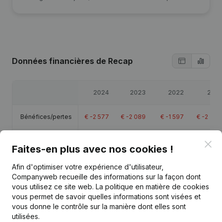
Données financières
de Recap
2024
2023
2022
2021
Bénéfices/pertes
€
-2 577
€
-2 089
€
-1 597
€
-2 308
Capitaux propres
€
71 827
€
74 554
€
76 643
€
78 240
Clo
Faites-en plus avec nos cookies !
Marge brute
€
-2 499
€
-1 381
€
-1 219
€
-1 570
Afin d'optimiser votre expérience d'utilisateur,
Companyweb recueille des informations sur la façon dont
vous utilisez ce site web.
La politique en matière de cookies
vous permet de savoir quelles informations sont visées et
vous donne le contrôle sur la manière dont elles sont
utilisées.