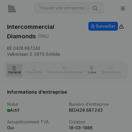
Intercommercial
Surveiller
Diamonds
(SRL)
BE 0428.687.243
Valkenlaan 3,
2970
Schilde
Général
Dirigeants
Structure d'entreprise
Lieux
Chronologie
Com
Informations d’entreprise
Statut
Numéro d’entreprise
Actif
BE0428.687.243
Assujettissement TVA
Création
Oui
18-03-1986