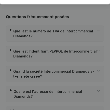
Questions fréquemment posées
Quel est le numéro de TVA de Intercommercial
Diamonds?
Quel est l'identifiant PEPPOL de Intercommercial
Diamonds?
Quand la société Intercommercial Diamonds a-
t-elle été créée?
Quelle est l'adresse de Intercommercial
Diamonds?