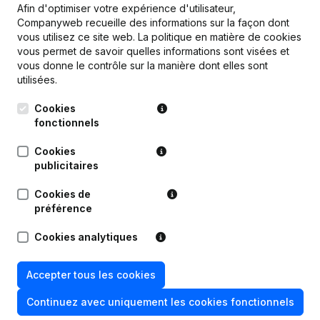
Afin d'optimiser votre expérience d'utilisateur,
Companyweb recueille des informations sur la façon dont
vous utilisez ce site web.
La politique en matière de cookies
Publications
de Intercommercial Diamonds
vous permet de savoir quelles informations sont visées et
vous donne le contrôle sur la manière dont elles sont
utilisées.
Date
Publication
Cookies
fonctionnels
Modification Forme Juridique -
19-12-2023
Divers - Demissions - Nominations
(NL)
Cookies
publicitaires
19-09-2019
Siège Social
(NL)
Cookies de
préférence
08-09-2010
Siège Social
(NL)
Cookies analytiques
08-07-2000
Demission(s)
(NL)
Accepter tous les cookies
30-11-1995
Nomination
(NL)
Continuez avec uniquement les cookies fonctionnels