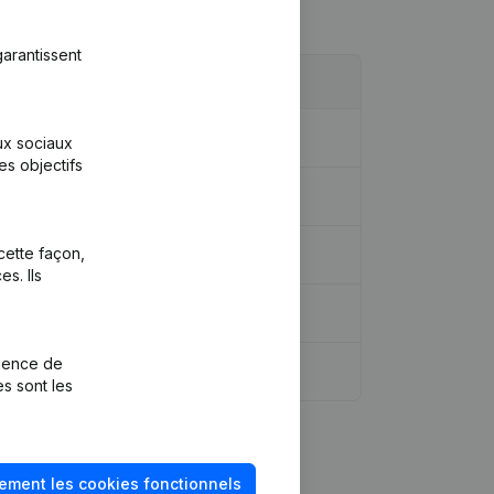
arantissent
aux sociaux
es objectifs
nérale - Année comptable
cette façon,
s. Ils
rience de
es sont les
ement les cookies fonctionnels