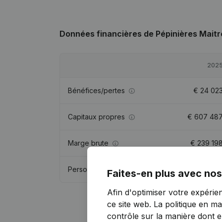
Données financières
de Pépinières Maitr
202
Bénéfices/pertes
€
24 02
Capitaux propres
€
607 48
Marge brute
€
239 19
Personnel
5,
Faites-en plus avec nos
Afin d'optimiser votre expérie
ce site web.
La politique en ma
contrôle sur la manière dont ell