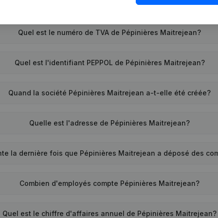
Quel est le numéro de TVA de Pépinières Maitrejean?
Quel est l'identifiant PEPPOL de Pépinières Maitrejean?
Quand la société Pépinières Maitrejean a-t-elle été créée?
Quelle est l'adresse de Pépinières Maitrejean?
te la dernière fois que Pépinières Maitrejean a déposé des c
Combien d'employés compte Pépinières Maitrejean?
Quel est le chiffre d'affaires annuel de Pépinières Maitrejean?