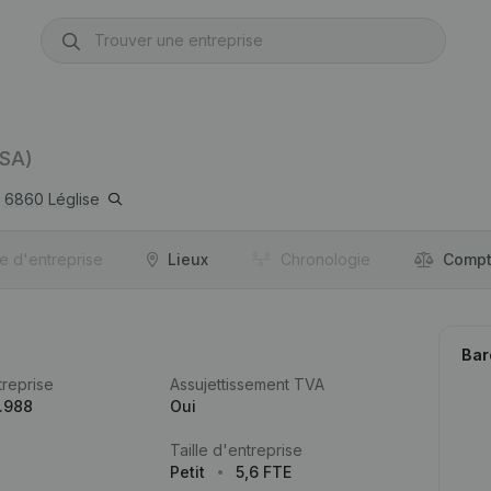
(SA)
6860
Léglise
re d'entreprise
Lieux
Chronologie
Compt
Bar
reprise
Assujettissement TVA
.988
Oui
Taille d'entreprise
Petit
5,6 FTE