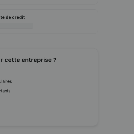
ite de crédit
r cette entreprise ?
ulaires
rtants