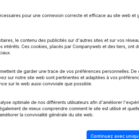
écessaires pour une connexion correcte et efficace au site web et g
nations
itaires, le contenu des publicités sur d'autres sites et sur vos rése
s intérêts. Ces cookies, placés par Companyweb et des tiers, ont d
iaux.
on, Coordination, Autres Modifications, …) - Divers - Assemblée gé
mettent de garder une trace de vos préférences personnelles. De 
nations
ez sur notre site web sont pertinentes et adaptées à vos préférence
nce sur le web aussi conviviale que possible.
lyse optimale de nos différents utilisateurs afin d'améliorer l'expé
nt également de mieux comprendre comment le site est utilisé et quell
améliorer la convivialité générale du site web.
Continuez avec uniqu