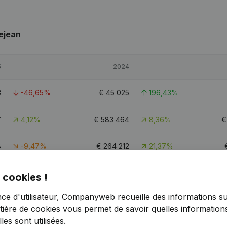
ejean
5
2024
3
-46,65%
€
45 025
196,43%
7
4,12%
€
583 464
8,36%
8
-9,47%
€
264 212
21,37%
6
5
 cookies !
nce d'utilisateur, Companyweb recueille des informations su
tière de cookies
vous permet de savoir quelles informations
es sont utilisées.