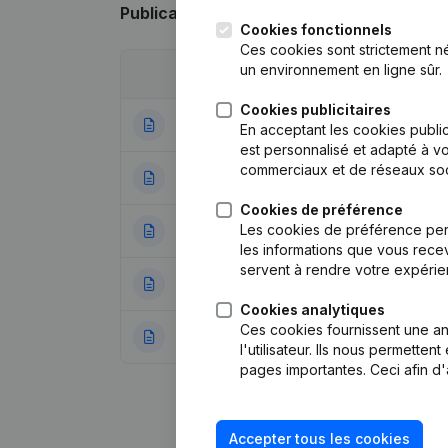
Publications
de Pépinières Maitrejean
Cookies fonctionnels
Ces cookies sont strictement n
un environnement en ligne sûr.
Date
Publication
Cookies publicitaires
16-12-2024
Demissions, Nomi
En acceptant les cookies public
est personnalisé et adapté à vo
commerciaux et de réseaux soc
14-11-2019
Statuts (Traducti
Cookies de préférence
Les cookies de préférence per
20-08-2018
Demissions, Nomi
les informations que vous recev
servent à rendre votre expérie
24-01-2013
Capital, Actions
Cookies analytiques
Ces cookies fournissent une ana
15-06-2012
Siège Social
l'utilisateur. Ils nous permette
pages importantes. Ceci afin d'
Accepter tous les cookies