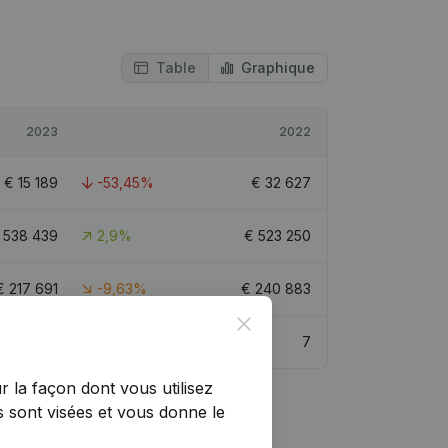
Table
Graphique
2023
2022
€
15 189
-53,45%
€
32 627
€
538 439
2,9%
€
523 250
€
217 691
-9,63%
€
240 883
Close
5
7
r la façon dont vous utilisez
 sont visées et vous donne le