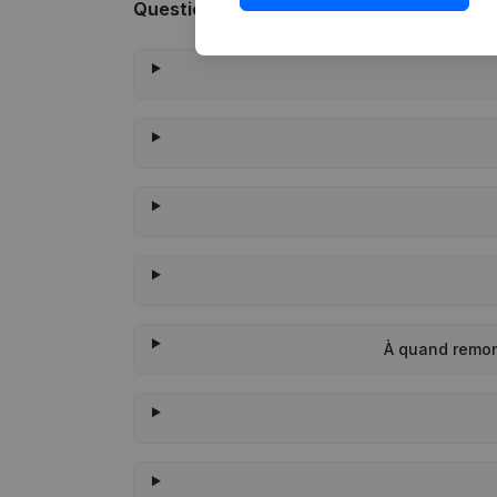
Questions fréquemment posées
À quand remon