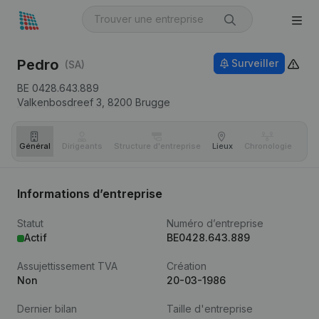
Pedro
Surveiller
(SA)
BE 0428.643.889
Valkenbosdreef 3,
8200
Brugge
Général
Dirigeants
Structure d'entreprise
Lieux
Chronologie
Com
Informations d’entreprise
Statut
Numéro d’entreprise
Actif
BE0428.643.889
Assujettissement TVA
Création
Non
20-03-1986
Dernier bilan
Taille d'entreprise