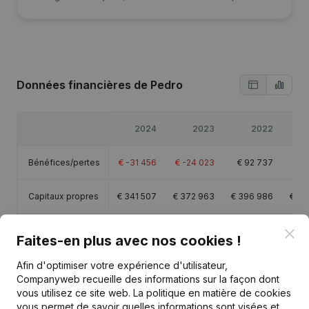
Données financières
de Pedro
2024
2023
2022
Bénéfices/pertes
€
-31 456
€
-24 023
€
92 737
€
-1
Capitaux propres
€
341 507
€
372 963
€
396 986
€
40
Marge brute
€
112 101
€
120 039
€
269 407
€
1
Clo
Faites-en plus avec nos cookies !
Afin d'optimiser votre expérience d'utilisateur,
Companyweb recueille des informations sur la façon dont
vous utilisez ce site web.
La politique en matière de cookies
vous permet de savoir quelles informations sont visées et