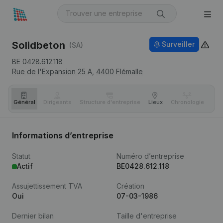
Solidbeton
Surveiller
(SA)
BE 0428.612.118
Rue de l'Expansion 25 A,
4400
Flémalle
Général
Dirigeants
Structure d'entreprise
Lieux
Chronologie
Com
Informations d’entreprise
Statut
Numéro d’entreprise
Actif
BE0428.612.118
Assujettissement TVA
Création
Oui
07-03-1986
Dernier bilan
Taille d'entreprise