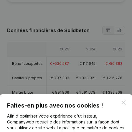
Données financières
de Solidbeton
2025
2024
2023
Bénéfices/pertes
€
-536 587
€
117 645
€
-56 392
Capitaux propres
€
797 333
€
1 333 921
€
1 216 276
Marge brute
€
891 866
€
1 591 678
€
1 332 268
Clo
Faites-en plus avec nos cookies !
Personnel
20,4
24,5
28
Afin d'optimiser votre expérience d'utilisateur,
Companyweb recueille des informations sur la façon dont
vous utilisez ce site web.
La politique en matière de cookies