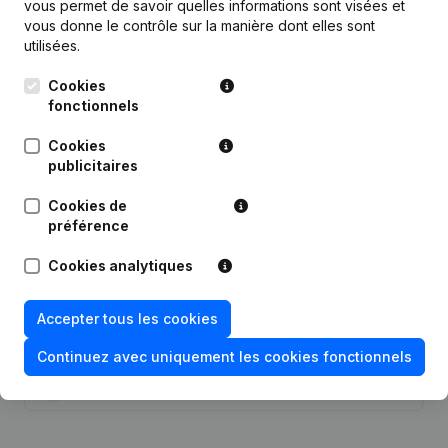
vous permet de savoir quelles informations sont visées et
vous donne le contrôle sur la manière dont elles sont
Publications
de Solidbeton
utilisées.
Cookies
Date
Publication
fonctionnels
Statuts (Traduction, Coordination,
Cookies
14-07-2023
Autres Modifications, …) - But
publicitaires
Cookies de
05-07-2019
Demissions, Nominations
préférence
19-02-2018
Demissions, Nominations
Cookies analytiques
Demissions, Nominations - Statuts
Accepter tous les cookies
10-01-2013
(Traduction, Coordination, Autres
Modifications, …)
Continuez avec uniquement les cookies fonctionnels
24-08-2012
Demissions, Nominations