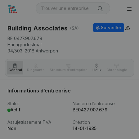
Building Associates
Surveiller
(SA)
BE 0427.907.679
Haringrodestraat
94/503,
2018
Antwerpen
Général
Dirigeants
Structure d'entreprise
Lieux
Chronologie
Com
Informations d’entreprise
Statut
Numéro d’entreprise
Actif
BE0427.907.679
Assujettissement TVA
Création
Non
14-01-1985