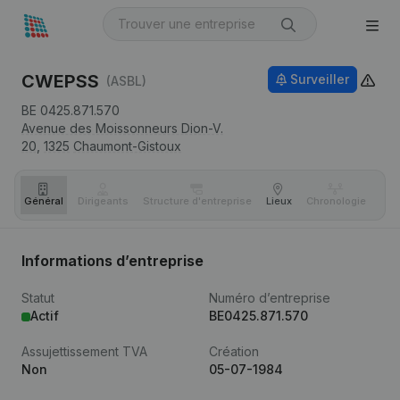
CWEPSS
Surveiller
(ASBL)
BE 0425.871.570
Avenue des Moissonneurs Dion-V.
20,
1325
Chaumont-Gistoux
Général
Dirigeants
Structure d'entreprise
Lieux
Chronologie
Com
Informations d’entreprise
Statut
Numéro d’entreprise
Actif
BE0425.871.570
Assujettissement TVA
Création
Non
05-07-1984