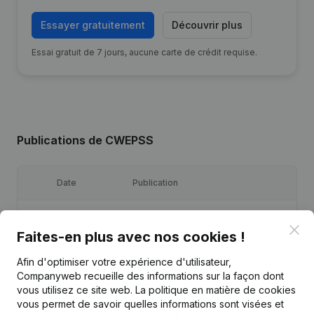
Essayer gratuitement
Découvrir plus
Essai gratuit de 7 jours, aucune carte de crédit requise.
Publications
de CWEPSS
Date
Publication
Siège Social - Demissions,
Clo
Nominations - Statuts (Traduction,
Faites-en plus avec nos cookies !
11-07-2023
Coordination, Autres Modifications,
…)
Afin d'optimiser votre expérience d'utilisateur,
Companyweb recueille des informations sur la façon dont
08-07-2022
Demissions, Nominations
vous utilisez ce site web.
La politique en matière de cookies
vous permet de savoir quelles informations sont visées et