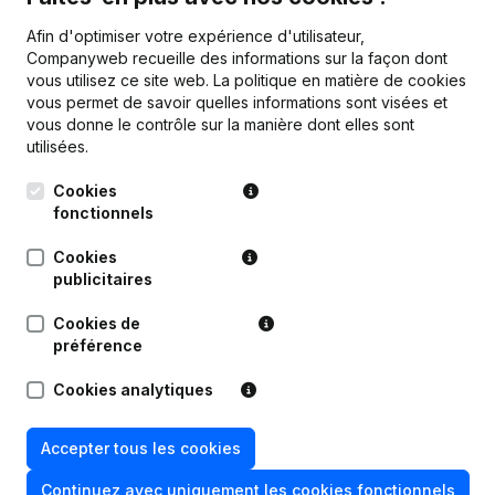
Afin d'optimiser votre expérience d'utilisateur,
Publications
de Dux International
Companyweb recueille des informations sur la façon dont
vous utilisez ce site web.
La politique en matière de cookies
vous permet de savoir quelles informations sont visées et
Date
Publication
vous donne le contrôle sur la manière dont elles sont
utilisées.
Modification Forme Juridique -
Cookies
Demissions - Nominations - Capital -
fonctionnels
23-11-2023
Actions - Statuts (Traduction,
Coordination, Autres Modifications,
…)
(NL)
Cookies
publicitaires
21-01-2021
Demissions - Nominations
(NL)
Cookies de
préférence
03-03-2017
Demissions - Nominations
(NL)
Cookies analytiques
Delegation Pouvoirs Modification(s)
24-02-2004
Statuts Augmentation de Capital -
Euro
(NL)
Accepter tous les cookies
Continuez avec uniquement les cookies fonctionnels