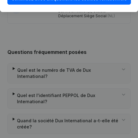
Demission(s) Nomination(s)
Modification Appellation Modification
13-01-1999
But Modification(s) Statuts
Déplacement Siège Social
(NL)
Questions fréquemment posées
Quel est le numéro de TVA de Dux
International?
Quel est l'identifiant PEPPOL de Dux
International?
Quand la société Dux International a-t-elle été
créée?