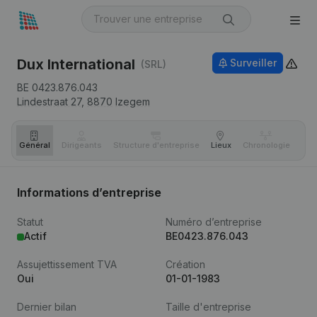
Dux International
Surveiller
(SRL)
BE 0423.876.043
Lindestraat 27,
8870
Izegem
Général
Dirigeants
Structure d'entreprise
Lieux
Chronologie
Com
Informations d’entreprise
Statut
Numéro d’entreprise
Actif
BE0423.876.043
Assujettissement TVA
Création
Oui
01-01-1983
Dernier bilan
Taille d'entreprise