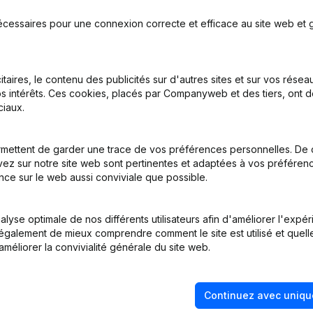
écessaires pour une connexion correcte et efficace au site web et g
me Juridique - Demissions - Nominations
(NL)
itaires, le contenu des publicités sur d'autres sites et sur vos rése
inations
(NL)
s intérêts. Ces cookies, placés par Companyweb et des tiers, ont d
iaux.
 - Statuts (Traduction, Coordination, Autres Modifications, …)
(NL)
mettent de garder une trace de vos préférences personnelles. De 
apital en -Vermindering(s) Demission(s) Nomination(s) Modification
ez sur notre site web sont pertinentes et adaptées à vos préférence
tatuts
(NL)
nce sur le web aussi conviviale que possible.
)
lyse optimale de nos différents utilisateurs afin d'améliorer l'expé
nt également de mieux comprendre comment le site est utilisé et quell
améliorer la convivialité générale du site web.
Continuez avec uniqu