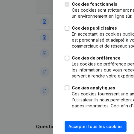
Cookies fonctionnels
Date
Publication
Ces cookies sont strictement n
un environnement en ligne sûr.
03-09-2024
Modification For
Cookies publicitaires
En acceptant les cookies public
09-09-2013
Demissions - Nom
est personnalisé et adapté à vo
commerciaux et de réseaux soc
17-01-2012
Capital - Actions
Cookies de préférence
Les cookies de préférence per
Augmentation de C
les informations que vous recev
13-04-2004
Modification(s) S
servent à rendre votre expérie
Cookies analytiques
06-09-2002
Réélection(s)
(NL
Ces cookies fournissent une ana
l'utilisateur. Ils nous permette
pages importantes. Ceci afin d'
Questions fréquemment posées
Accepter tous les cookies