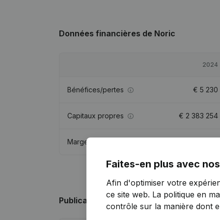
Données financières
de Noric
2024
Bénéfices/pertes
€
5 230
Capitaux propres
€
2 383 254
Marge brute
€
-50 704
Faites-en plus avec nos
Afin d'optimiser votre expérie
ce site web.
La politique en ma
Publications
de Noric
contrôle sur la manière dont ell