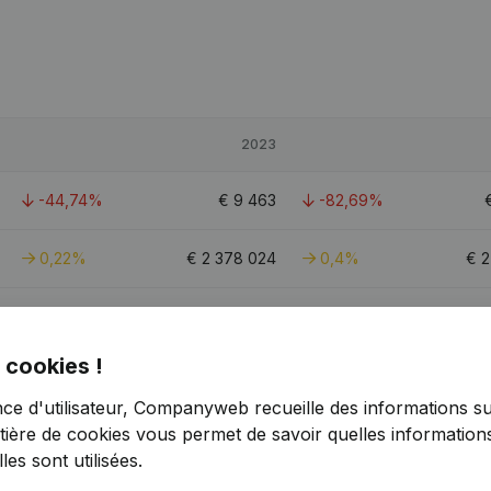
2023
-44,74%
€
9 463
-82,69%
0,22%
€
2 378 024
0,4%
€
2
-10,91%
€
-45 715
21,12%
 cookies !
nce d'utilisateur, Companyweb recueille des informations su
tière de cookies
vous permet de savoir quelles informations
es sont utilisées.