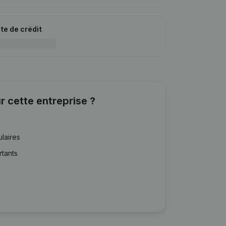
ite de crédit
r cette entreprise ?
ulaires
rtants