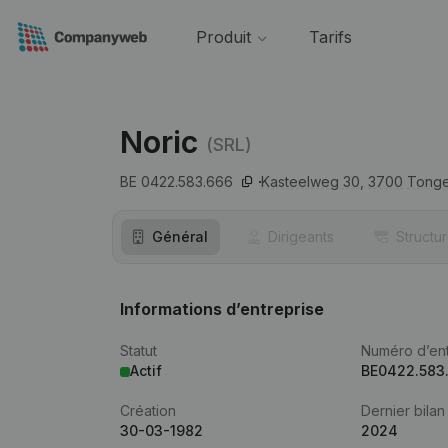
Produit
Tarifs
Noric
(SRL)
BE 0422.583.666
Kasteelweg 30,
3700
Tonge
Général
Dirigeants
Structu
Informations d’entreprise
Statut
Numéro d’ent
Actif
BE0422.583
Création
Dernier bilan
30-03-1982
2024