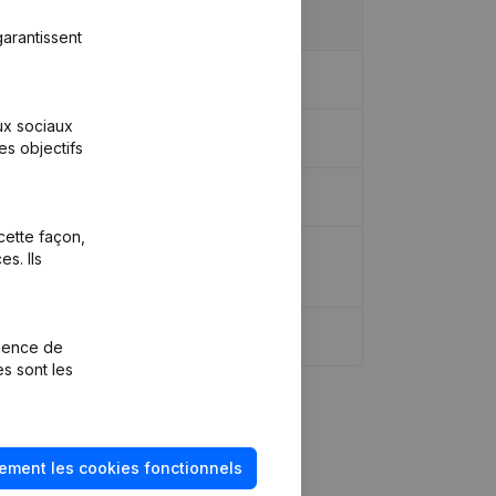
arantissent
aux sociaux
es objectifs
cette façon,
 Appellation Modification But
s. Ils
rience de
es sont les
ement les cookies fonctionnels