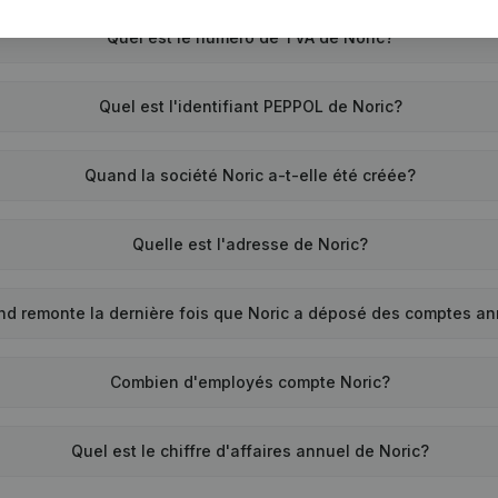
Quel est le numéro de TVA de Noric?
Quel est l'identifiant PEPPOL de Noric?
Quand la société Noric a-t-elle été créée?
Quelle est l'adresse de Noric?
nd remonte la dernière fois que Noric a déposé des comptes a
Combien d'employés compte Noric?
Quel est le chiffre d'affaires annuel de Noric?