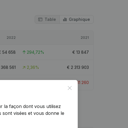
Table
Graphique
2022
2021
€
54 658
294,72%
€
13 847
 368 561
2,36%
€
2 313 903
€
-57 953
-85,39%
€
-31 260
Close
r la façon dont vous utilisez
 sont visées et vous donne le