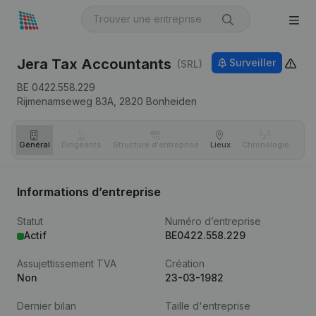
Jera Tax Accountants
Surveiller
(SRL)
BE 0422.558.229
Rijmenamseweg 83A,
2820
Bonheiden
Général
Dirigeants
Structure d'entreprise
Lieux
Chronologie
Com
Informations d’entreprise
Statut
Numéro d’entreprise
Actif
BE0422.558.229
Assujettissement TVA
Création
Non
23-03-1982
Dernier bilan
Taille d'entreprise