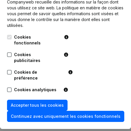
Companyweb recueille des informations sur la façon dont
vous utilisez ce site web.
La politique en matière de cookies
vous permet de savoir quelles informations sont visées et
Publications
de Jera Tax Accountants
vous donne le contrôle sur la manière dont elles sont
utilisées.
Date
Publication
Cookies
fonctionnels
13-05-2026
Divers
Cookies
publicitaires
29-09-2025
Siège Social
(NL)
Cookies de
21-01-2025
Demissions - Nominations
(NL)
préférence
Cookies analytiques
Modification Forme Juridique -
09-06-2021
Appellation - Demissions -
Nominations
(NL)
Accepter tous les cookies
17-01-2020
Demissions - Nominations
(NL)
Continuez avec uniquement les cookies fonctionnels