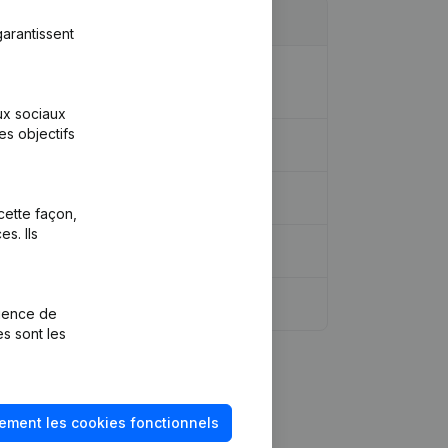
arantissent
dique - But - Demissions - Nominations
aux sociaux
es objectifs
cette façon,
s. Ils
rience de
es sont les
ement les cookies fonctionnels