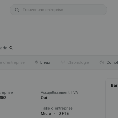
lede
re d'entreprise
Lieux
Chronologie
Compt
Bar
reprise
Assujettissement TVA
.853
Oui
Taille d'entreprise
Micro
0 FTE