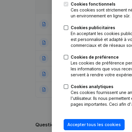
Cookies fonctionnels
Date
Publication
Ces cookies sont strictement n
un environnement en ligne sûr.
Statuts (Traducti
18-12-2024
(NL)
Cookies publicitaires
En acceptant les cookies public
est personnalisé et adapté à vo
27-05-2019
Demissions - Nom
commerciaux et de réseaux soc
Cookies de préférence
09-03-2016
Siège Social
(NL)
Les cookies de préférence per
les informations que vous recev
29-07-2009
Demissions - Nom
servent à rendre votre expérie
Cookies analytiques
30-03-2004
Demission(s) Nom
Ces cookies fournissent une ana
l'utilisateur. Ils nous permette
pages importantes. Ceci afin d'
Questions fréquemment posées
Accepter tous les cookies