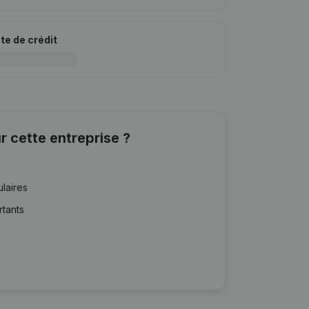
ite de crédit
r cette entreprise ?
ulaires
rtants