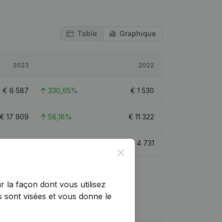
Table
Graphique
2023
2022
€
6 587
330,65%
€
1 530
€
17 909
58,18%
€
11 322
€
11 569
144,53%
€
4 731
Close
r la façon dont vous utilisez
 sont visées et vous donne le