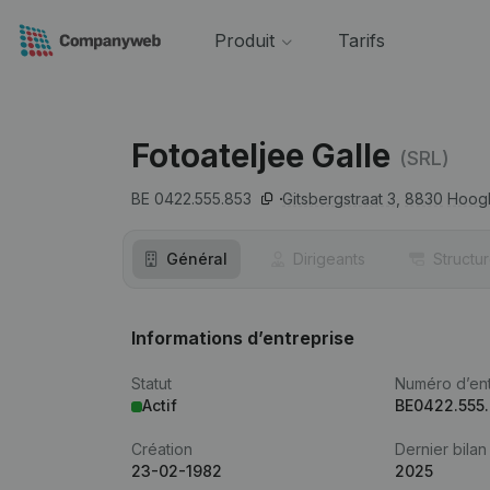
Produit
Tarifs
Fotoateljee Galle
(SRL)
BE 0422.555.853
Gitsbergstraat 3,
8830
Hoog
Général
Dirigeants
Structu
Informations d’entreprise
Statut
Numéro d’ent
Actif
BE0422.555
Création
Dernier bilan
23-02-1982
2025