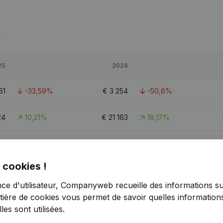
e
25
2024
61
-33,59%
€
3 254
-50,6%
24
10,21%
€
21 163
18,17%
88
-15,96%
€
8 315
-28,13%
 cookies !
nce d'utilisateur, Companyweb recueille des informations su
tière de cookies
vous permet de savoir quelles informations
es sont utilisées.