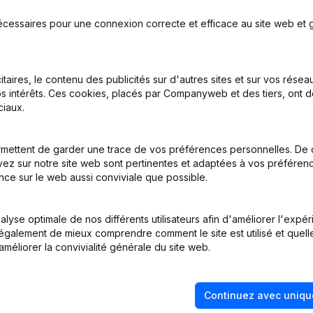
écessaires pour une connexion correcte et efficace au site web et g
on, Coordination, Autres Modifications, …) - Modification Forme Juri
itaires, le contenu des publicités sur d'autres sites et sur vos rése
s intérêts. Ces cookies, placés par Companyweb et des tiers, ont d
inations
(NL)
iaux.
mettent de garder une trace de vos préférences personnelles. De 
ez sur notre site web sont pertinentes et adaptées à vos préférence
inations
(NL)
nce sur le web aussi conviviale que possible.
ination(s) Modification(s) Statuts Conversion en Euro
(NL)
lyse optimale de nos différents utilisateurs afin d'améliorer l'expé
nt également de mieux comprendre comment le site est utilisé et quell
améliorer la convivialité générale du site web.
Continuez avec uniqu