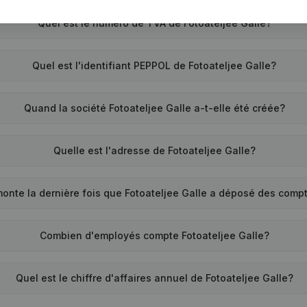
Quel est le numéro de TVA de Fotoateljee Galle?
Quel est l'identifiant PEPPOL de Fotoateljee Galle?
Quand la société Fotoateljee Galle a-t-elle été créée?
Quelle est l'adresse de Fotoateljee Galle?
onte la dernière fois que Fotoateljee Galle a déposé des comp
Combien d'employés compte Fotoateljee Galle?
Quel est le chiffre d'affaires annuel de Fotoateljee Galle?