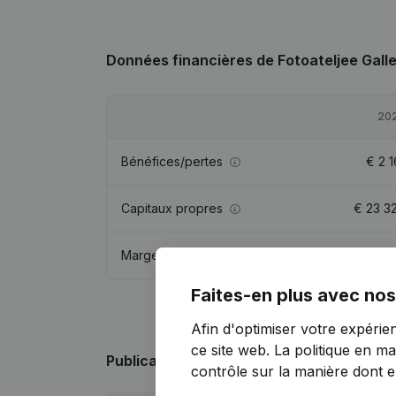
Données financières
de Fotoateljee Gall
20
Bénéfices/pertes
€
2 1
Capitaux propres
€
23 3
Marge brute
€
6 9
Faites-en plus avec nos
Afin d'optimiser votre expérie
ce site web.
La politique en ma
Publications
de Fotoateljee Galle
contrôle sur la manière dont ell