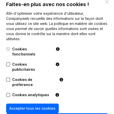
Clo
Faites-en plus avec nos cookies !
Personnel
29,7
28,3
30,3
Afin d'optimiser votre expérience d'utilisateur,
Companyweb recueille des informations sur la façon dont
vous utilisez ce site web.
La politique en matière de cookies
vous permet de savoir quelles informations sont visées et
vous donne le contrôle sur la manière dont elles sont
Publications
de Aannemingen Betonboringen
utilisées.
Zabo
Cookies
fonctionnels
Date
Publication
Cookies
publicitaires
11-03-2026
Demissions - Nominations
(NL)
Cookies de
préférence
15-07-2024
Demissions - Nominations
(NL)
Cookies analytiques
27-12-2023
Demissions - Nominations
(NL)
Accepter tous les cookies
19-12-2022
Demissions - Nominations
(NL)