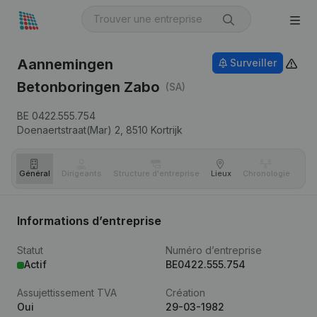
Aannemingen
Surveiller
Betonboringen Zabo
(SA)
BE 0422.555.754
Doenaertstraat(Mar) 2,
8510
Kortrijk
Général
Dirigeants
Structure d'entreprise
Lieux
Chronologie
Com
Informations d’entreprise
Statut
Numéro d’entreprise
Actif
BE0422.555.754
Assujettissement TVA
Création
Oui
29-03-1982