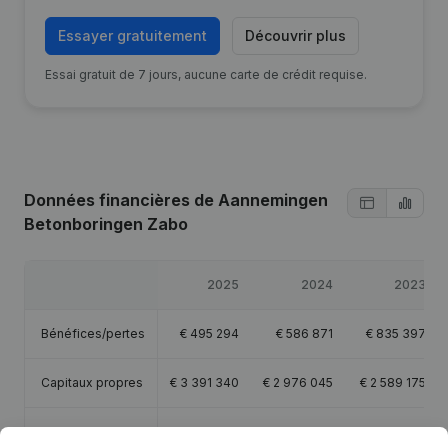
Essayer gratuitement
Découvrir plus
Essai gratuit de 7 jours, aucune carte de crédit requise.
Données financières
de Aannemingen
Betonboringen Zabo
2025
2024
2023
Bénéfices/pertes
€
495 294
€
586 871
€
835 397
Capitaux propres
€
3 391 340
€
2 976 045
€
2 589 175
Marge brute
€
3 335 554
€
3 133 030
€
3 355 593