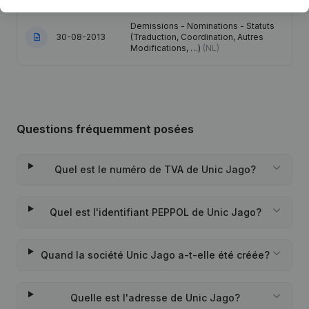
Demissions - Nominations - Statuts
30-08-2013
(Traduction, Coordination, Autres
Modifications, …)
(NL)
Questions fréquemment posées
Quel est le numéro de TVA de Unic Jago?
Quel est l'identifiant PEPPOL de Unic Jago?
Quand la société Unic Jago a-t-elle été créée?
Quelle est l'adresse de Unic Jago?