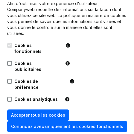
Afin d'optimiser votre expérience d'utilisateur,
Companyweb recueille des informations sur la façon dont
Publications
de Unic Jago
vous utilisez ce site web.
La politique en matière de cookies
vous permet de savoir quelles informations sont visées et
vous donne le contrôle sur la manière dont elles sont
utilisées.
Date
Publication
Cookies
Statuts (Traduction, Coordination,
fonctionnels
Autres Modifications, …) -
19-05-2023
Modification Forme Juridique - But -
Demissions - Nominations -
Cookies
Assemblée générale
(NL)
publicitaires
Cookies de
16-01-2019
Siège Social
(NL)
préférence
Rubrique Restructuration (Fusion,
Cookies analytiques
08-02-2018
Scission, Transfert Patrimoine, etc...)
(NL)
Accepter tous les cookies
Rubrique Restructuration (Fusion,
13-11-2017
Scission, Transfert Patrimoine, etc...)
Continuez avec uniquement les cookies fonctionnels
(NL)