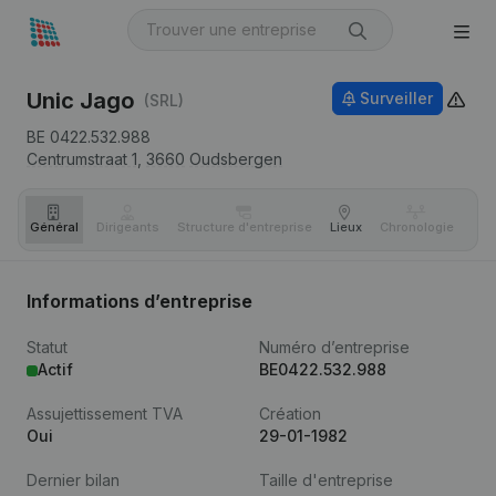
Unic Jago
Surveiller
(SRL)
BE 0422.532.988
Centrumstraat 1,
3660
Oudsbergen
Général
Dirigeants
Structure d'entreprise
Lieux
Chronologie
Com
Informations d’entreprise
Statut
Numéro d’entreprise
Actif
BE0422.532.988
Assujettissement TVA
Création
Oui
29-01-1982
Dernier bilan
Taille d'entreprise