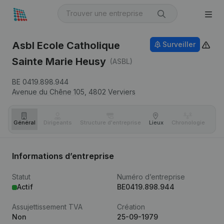
Asbl Ecole Catholique
Surveiller
Sainte Marie Heusy
(ASBL)
BE 0419.898.944
Avenue du Chêne 105,
4802
Verviers
Général
Dirigeants
Structure d'entreprise
Lieux
Chronologie
Com
Informations d’entreprise
Statut
Numéro d’entreprise
Actif
BE0419.898.944
Assujettissement TVA
Création
Non
25-09-1979