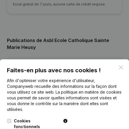
Essai gratuit de 7 jours, aucune carte de crédit requise.
Publications
de Asbl Ecole Catholique Sainte
Marie Heusy
Date
Publication
Clo
Faites-en plus avec nos cookies !
Statuts (Traduction, Coordination,
Afin d'optimiser votre expérience d'utilisateur,
16-01-2024
Autres Modifications,...)
Companyweb recueille des informations sur la façon dont
vous utilisez ce site web.
La politique en matière de cookies
vous permet de savoir quelles informations sont visées et
12-10-2023
Demissions, Nominations
vous donne le contrôle sur la manière dont elles sont
utilisées.
11-03-2019
Demissions, Nominations
Cookies
29-04-2016
Demissions, Nominations
fonctionnels