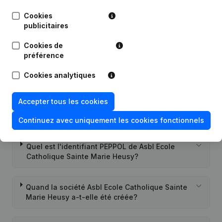
Cookies
12-03-2015
Demissions, Nominations
publicitaires
Cookies de
préférence
Cookies analytiques
Questions fréquemment posées
Accepter tous les cookies
Quel est le numéro d'entreprise de Asbl Ecole
Catholique Sainte Marie Heusy?
Continuez avec uniquement les cookies fonctionnels
Quel est l'identifiant PEPPOL de Asbl Ecole
Catholique Sainte Marie Heusy?
Quand la société Asbl Ecole Catholique Sainte
Marie Heusy a-t-elle été créée?