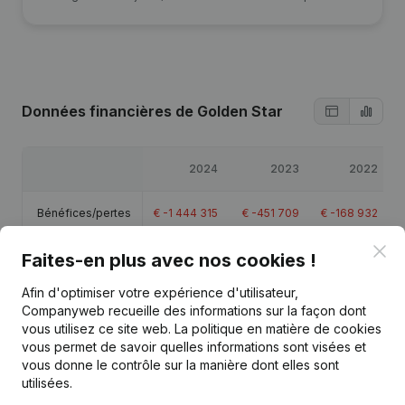
Données financières
de Golden Star
2024
2023
2022
Bénéfices/pertes
€
-1 444 315
€
-451 709
€
-168 932
Clo
Faites-en plus avec nos cookies !
Capitaux propres
€
-1 653 811
€
-209 496
€
242 213
Afin d'optimiser votre expérience d'utilisateur,
Marge brute
€
393 445
€
521 115
€
467 561
Companyweb recueille des informations sur la façon dont
vous utilisez ce site web.
La politique en matière de cookies
vous permet de savoir quelles informations sont visées et
Personnel
31,7
17,5
15,3
vous donne le contrôle sur la manière dont elles sont
utilisées.