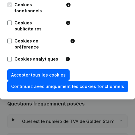
Cookies
fonctionnels
Publications
de Golden Star
Cookies
publicitaires
Date
Publication
Cookies de
préférence
01-04-2016
Demissions, Nominations
Cookies analytiques
Siège Social - Capital, Actions -
09-03-2010
Demissions, Nominations
Accepter tous les cookies
Continuez avec uniquement les cookies fonctionnels
Questions fréquemment posées
Quel est le numéro de TVA de Golden Star?