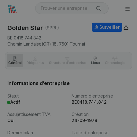
Golden Star
Surveiller
(SPRL)
BE 0418.744.842
Chemin Landaise(OR) 18,
7501
Tournai
Général
Dirigeants
Structure d'entreprise
Lieux
Chronologie
Com
Informations d’entreprise
Statut
Numéro d’entreprise
Actif
BE0418.744.842
Assujettissement TVA
Création
Oui
24-09-1978
Dernier bilan
Taille d'entreprise