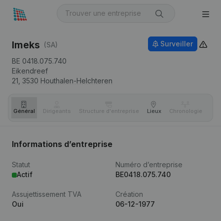
Imeks
Surveiller
(SA)
BE 0418.075.740
Eikendreef
21,
3530
Houthalen-Helchteren
Général
Dirigeants
Structure d'entreprise
Lieux
Chronologie
Com
Informations d’entreprise
Statut
Numéro d’entreprise
Actif
BE0418.075.740
Assujettissement TVA
Création
Oui
06-12-1977