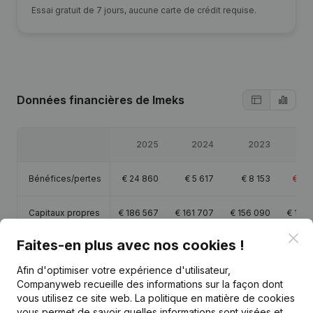
Essai gratuit de 7 jours, aucune carte de crédit requise.
Données financières
de Imeks
2025
2024
2023
2
Bénéfices/pertes
€
24 860
€
5 617
€
8 153
€
-3
Capitaux propres
€
186 567
€
161 707
€
156 090
€
147
Clo
Faites-en plus avec nos cookies !
Marge brute
€
51 780
€
40 736
€
43 154
€
32
Afin d'optimiser votre expérience d'utilisateur,
Companyweb recueille des informations sur la façon dont
vous utilisez ce site web.
La politique en matière de cookies
vous permet de savoir quelles informations sont visées et