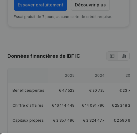
Essayer gratuitement
Découvrir plus
Essai gratuit de 7 jours, aucune carte de crédit requise.
Données financières
de IBF IC
2025
2024
2023
Bénéfices/pertes
€
47 523
€
20 725
€
23 754
Chiffre d'affaires
€
16 144 449
€
14 091 790
€
25 248 289
Capitaux propres
€
2 357 496
€
2 324 477
€
2 590 699
Marge brute
€
1 751 056
€
941 921
€
1 708 677