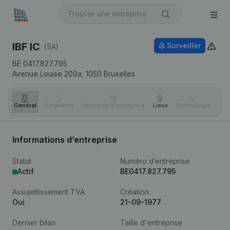
IBF IC
Surveiller
(SA)
BE 0417.827.795
Avenue Louise 209a,
1050
Bruxelles
Général
Dirigeants
Structure d'entreprise
Lieux
Chronologie
Com
Informations d’entreprise
Statut
Numéro d’entreprise
Actif
BE0417.827.795
Assujettissement TVA
Création
Oui
21-09-1977
Dernier bilan
Taille d'entreprise