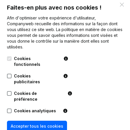
Clo
Faites-en plus avec nos cookies !
Personnel
15,3
21,2
26,4
Afin d'optimiser votre expérience d'utilisateur,
Companyweb recueille des informations sur la façon dont
vous utilisez ce site web.
La politique en matière de cookies
vous permet de savoir quelles informations sont visées et
vous donne le contrôle sur la manière dont elles sont
Publications
de IBF IC
utilisées.
Cookies
fonctionnels
Date
Publication
Cookies
Statuts (Traduction, Coordination,
20-07-2026
publicitaires
Autres Modifications,...)
Cookies de
25-11-2025
Demissions, Nominations
préférence
Cookies analytiques
02-07-2025
Divers
Accepter tous les cookies
13-08-2024
Capital, Actions