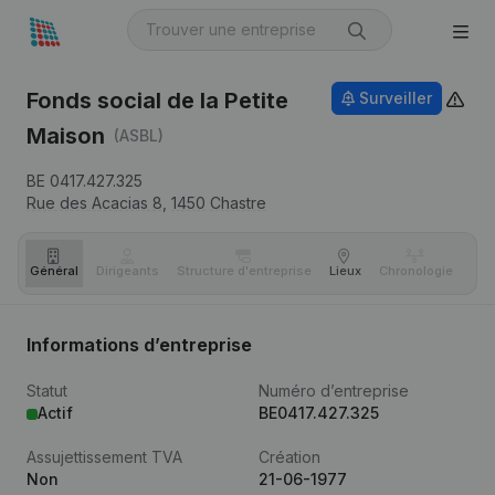
Fonds social de la Petite
Surveiller
Maison
(ASBL)
BE 0417.427.325
Rue des Acacias 8,
1450
Chastre
Général
Dirigeants
Structure d'entreprise
Lieux
Chronologie
Com
Informations d’entreprise
Statut
Numéro d’entreprise
Actif
BE0417.427.325
Assujettissement TVA
Création
Non
21-06-1977