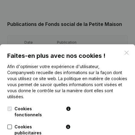
Publications
de Fonds social de la Petite Maison
Date
Publication
Clo
Faites-en plus avec nos cookies !
12-05-2021
Demissions, Nominations
Afin d'optimiser votre expérience d'utilisateur,
21-01-2014
Demissions, Nominations
Companyweb recueille des informations sur la façon dont
vous utilisez ce site web.
La politique en matière de cookies
vous permet de savoir quelles informations sont visées et
10-12-2012
Demissions, Nominations
vous donne le contrôle sur la manière dont elles sont
utilisées.
Demission(s) Nomination(s)
02-08-2007
Modification(s) Statuts Conseil
Cookies
d'Administration
fonctionnels
Cookies
publicitaires