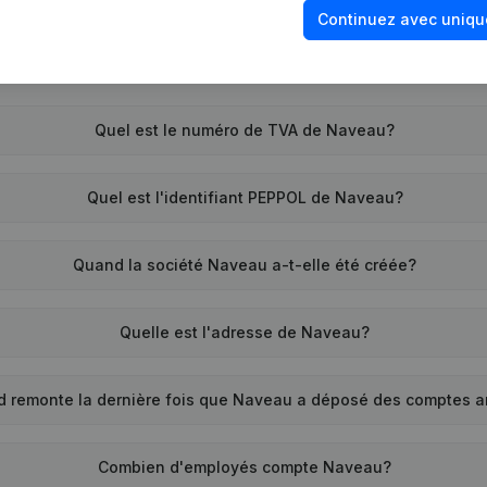
Continuez avec uniqu
Quel est le numéro de TVA de Naveau?
Quel est l'identifiant PEPPOL de Naveau?
Quand la société Naveau a-t-elle été créée?
Quelle est l'adresse de Naveau?
d remonte la dernière fois que Naveau a déposé des comptes 
Combien d'employés compte Naveau?