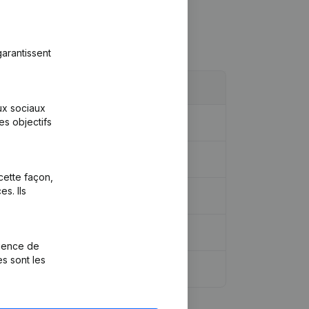
arantissent
aux sociaux
es objectifs
 Transfert Patrimoine, etc...)
cette façon,
s. Ils
rience de
es sont les