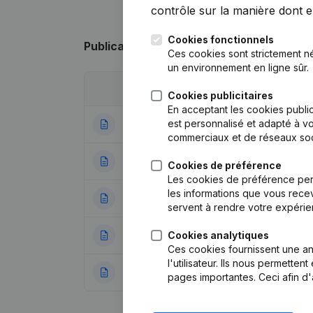
contrôle sur la manière dont ell
Cookies fonctionnels
Publications
de Naveau
Ces cookies sont strictement n
un environnement en ligne sûr.
Date
Publication
Cookies publicitaires
En acceptant les cookies public
est personnalisé et adapté à vo
14-07-2025
Demissions, Nomi
commerciaux et de réseaux soc
20-03-2025
Capital, Actions -
Cookies de préférence
Les cookies de préférence per
les informations que vous recev
10-12-2024
Rubrique Restructu
servent à rendre votre expérie
Cookies analytiques
30-06-2023
Demissions, Nomi
Ces cookies fournissent une ana
l'utilisateur. Ils nous permette
12-08-2022
Demissions - Nom
pages importantes. Ceci afin d'