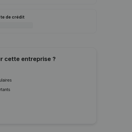
ite de crédit
r cette entreprise ?
ulaires
rtants