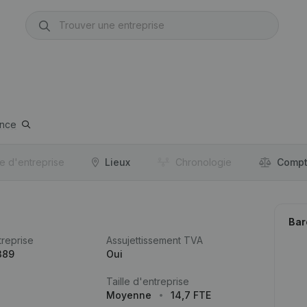
ance
re d'entreprise
Lieux
Chronologie
Compt
Bar
reprise
Assujettissement TVA
389
Oui
Taille d'entreprise
Moyenne
14,7 FTE