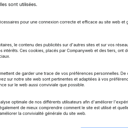
es sont utilisées.
écessaires pour une connexion correcte et efficace au site web et g
itaires, le contenu des publicités sur d'autres sites et sur vos rése
s intérêts. Ces cookies, placés par Companyweb et des tiers, ont d
nations
iaux.
 Demissions, Nominations - Rubrique Restructuration (Fusion, Scission,
mettent de garder une trace de vos préférences personnelles. De 
ez sur notre site web sont pertinentes et adaptées à vos préférence
ration (Fusion, Scission, Transfert Patrimoine, etc...)
nce sur le web aussi conviviale que possible.
nations
lyse optimale de nos différents utilisateurs afin d'améliorer l'expé
nt également de mieux comprendre comment le site est utilisé et quell
inations
(NL)
améliorer la convivialité générale du site web.