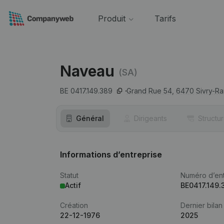
Produit
Tarifs
Naveau
(SA)
BE 0417.149.389
Grand Rue 54,
6470
Sivry-R
Général
Dirigeants
Structu
Informations d’entreprise
Statut
Numéro d’ent
Actif
BE0417.149.
Création
Dernier bilan
22-12-1976
2025