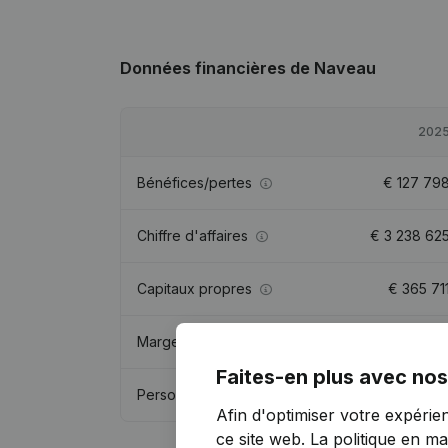
Données financières
de Naveau
202
Bénéfices/pertes
€
127 79
Chiffre d'affaires
€
3 238 62
Capitaux propres
€
365 71
Marge brute
€
1 907 02
Faites-en plus avec nos
Personnel
14,
Afin d'optimiser votre expérie
ce site web.
La politique en ma