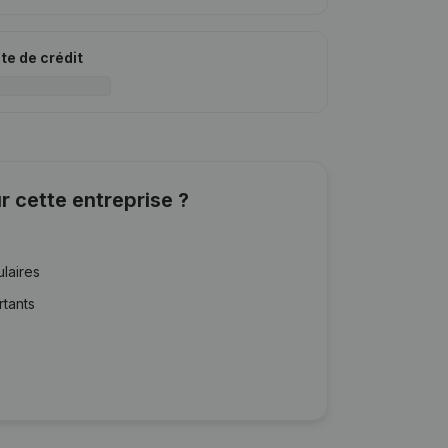
ite de crédit
r cette entreprise ?
ulaires
rtants