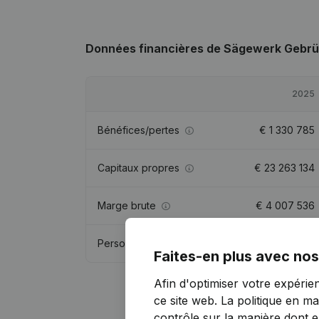
Données financières
de Sägewerk Gebr
2025
Bénéfices/pertes
€
1 330 785
Capitaux propres
€
23 263 134
Marge brute
€
4 007 536
Personnel
21,1
Faites-en plus avec nos
Afin d'optimiser votre expérie
ce site web.
La politique en ma
contrôle sur la manière dont ell