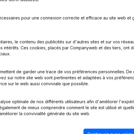
FFMANN
écessaires pour une connexion correcte et efficace au site web et g
 - Satzungen (Uebersetzung, Koordination, Andere Aenderungen, …)
itaires, le contenu des publicités sur d'autres sites et sur vos rése
s intérêts. Ces cookies, placés par Companyweb et des tiers, ont d
e - Entlassung - Ernennung - Generalversammlung - Satzungen (Ue
iaux.
)
(DE)
mettent de garder une trace de vos préférences personnelles. De 
nennung
(DE)
ez sur notre site web sont pertinentes et adaptées à vos préférence
nce sur le web aussi conviviale que possible.
DE)
lyse optimale de nos différents utilisateurs afin d'améliorer l'expé
nennung
(DE)
nt également de mieux comprendre comment le site est utilisé et quell
améliorer la convivialité générale du site web.