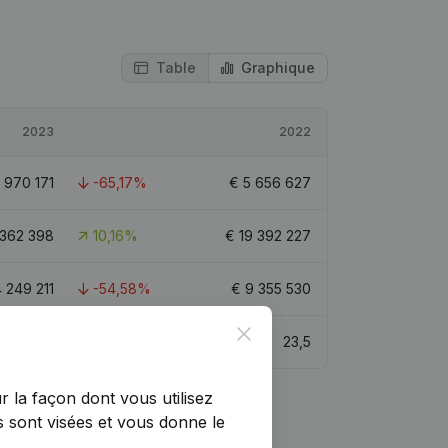
Table
Graphique
2023
2022
1 970 171
-65,17%
€
5 656 627
 362 398
10,16%
€
19 392 227
 249 211
-54,58%
€
9 355 530
Close
20,5
23,5
r la façon dont vous utilisez
 sont visées et vous donne le