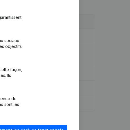
arantissent
(DE)
aux sociaux
es objectifs
bersetzung, Koordination, Andere
cette façon,
s. Ils
rience de
es sont les