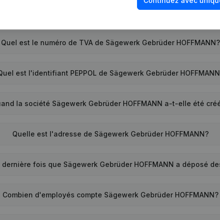
Continuez avec uniqu
Quel est le numéro de TVA de Sägewerk Gebrüder HOFFMANN
Quel est l'identifiant PEPPOL de Sägewerk Gebrüder HOFFMAN
and la société Sägewerk Gebrüder HOFFMANN a-t-elle été cré
Quelle est l'adresse de Sägewerk Gebrüder HOFFMANN?
a dernière fois que Sägewerk Gebrüder HOFFMANN a déposé de
Combien d'employés compte Sägewerk Gebrüder HOFFMANN?