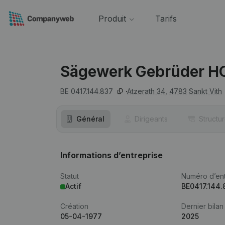
Produit
Tarifs
Sägewerk Gebrüder 
BE 0417.144.837
Atzerath 34,
4783
Sankt Vith
Général
Dirigeants
Structu
Informations d’entreprise
Statut
Numéro d’ent
Actif
BE0417.144.
Création
Dernier bilan
05-04-1977
2025