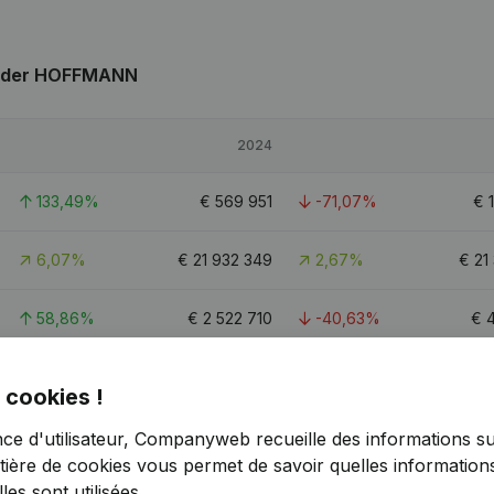
üder HOFFMANN
2024
133,49%
€
569 951
-71,07%
€
6,07%
€
21 932 349
2,67%
€
21
58,86%
€
2 522 710
-40,63%
€
4
20,8
 cookies !
nce d'utilisateur, Companyweb recueille des informations su
tière de cookies
vous permet de savoir quelles informations
es sont utilisées.