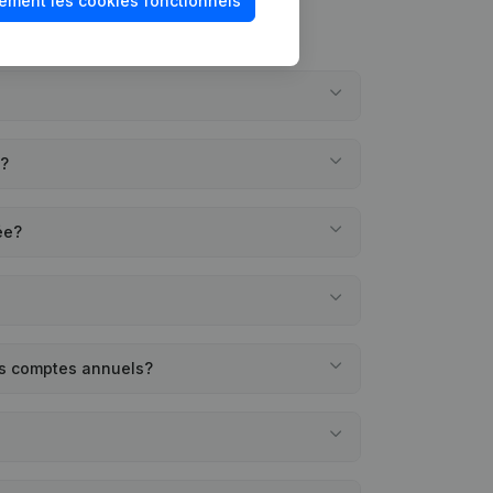
ement les cookies fonctionnels
?
N?
ée?
s comptes annuels?