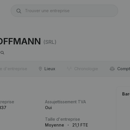
HOFFMANN
(SRL)
re d'entreprise
Lieux
Chronologie
Compt
Bar
reprise
Assujettissement TVA
837
Oui
Taille d'entreprise
Moyenne
21,1 FTE