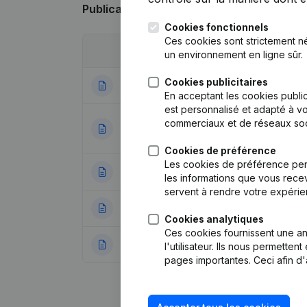
Publications
de Sägewerk Gebrüder HO
Cookies fonctionnels
Ces cookies sont strictement n
Date
Publication
un environnement en ligne sûr.
Cookies publicitaires
14-04-2023
Kapital - Aktien
En acceptant les cookies public
est personnalisé et adapté à vo
Gesellschaftsnam
commerciaux et de réseaux soc
23-03-2023
Aenderungen, …
Cookies de préférence
Les cookies de préférence per
23-07-2018
Entlassung - Er
les informations que vous recev
servent à rendre votre expérie
10-01-2018
Kapital - Aktien
(
Cookies analytiques
Ces cookies fournissent une ana
13-02-2015
Entlassung - Er
l'utilisateur. Ils nous permette
pages importantes. Ceci afin d'