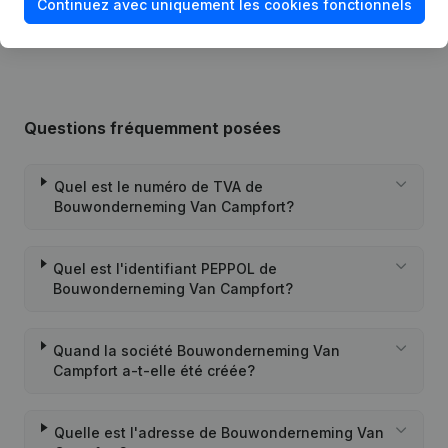
Continuez avec uniquement les cookies fonctionnels
24-08-1996
Déplacement Siège Social
(NL)
Questions fréquemment posées
Quel est le numéro de TVA de
Bouwonderneming Van Campfort?
Quel est l'identifiant PEPPOL de
Bouwonderneming Van Campfort?
Quand la société Bouwonderneming Van
Campfort a-t-elle été créée?
Quelle est l'adresse de Bouwonderneming Van