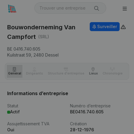
Bouwonderneming Van
Surveiller
Campfort
(SRL)
BE 0416.740.605
Kuilstraat 59,
2480
Dessel
Général
Dirigeants
Structure d'entreprise
Lieux
Chronologie
Com
Informations d’entreprise
Statut
Numéro d’entreprise
Actif
BE0416.740.605
Assujettissement TVA
Création
Oui
28-12-1976