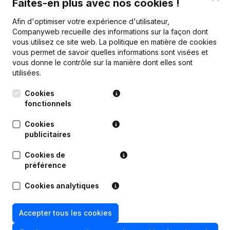
Faites-en plus avec nos cookies !
Publications
de Bouwonderneming Van Campfort
Afin d'optimiser votre expérience d'utilisateur,
Companyweb recueille des informations sur la façon dont
vous utilisez ce site web.
La politique en matière de cookies
vous permet de savoir quelles informations sont visées et
Date
Publication
vous donne le contrôle sur la manière dont elles sont
utilisées.
Statuts (Traduction, Coordination,
Autres Modifications, …) -
Cookies
Modification Forme Juridique -
12-08-2022
Appellation - But - Demissions -
fonctionnels
Nominations - Assemblée générale
(NL)
Cookies
publicitaires
Déplacement Siège Social
08-01-2007
Demission(s) Nomination(s)
(NL)
Cookies de
préférence
Modification(s) Statuts Augmentation
22-03-2004
Cookies analytiques
de Capital - Euro
(NL)
11-07-2002
Déplacement Siège Social
(NL)
Accepter tous les cookies