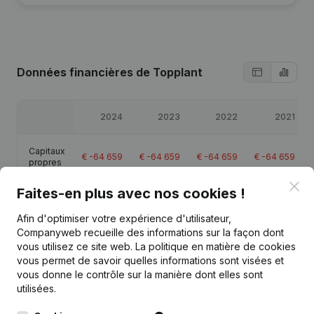
Données financières
de Topplant
2024
2023
2022
2021
Capitaux
€
-64 659
€
-64 659
€
-64 659
€
-64 659
propres
Clo
Faites-en plus avec nos cookies !
Afin d'optimiser votre expérience d'utilisateur,
Companyweb recueille des informations sur la façon dont
Publications
de Topplant
vous utilisez ce site web.
La politique en matière de cookies
vous permet de savoir quelles informations sont visées et
vous donne le contrôle sur la manière dont elles sont
Date
Publication
utilisées.