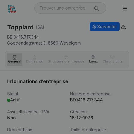
Topplant
Surveiller
(SA)
BE 0416.717.344
Goedendagstraat 3,
8560
Wevelgem
Général
Dirigeants
Structure d'entreprise
Lieux
Chronologie
Com
Informations d’entreprise
Statut
Numéro d’entreprise
Actif
BE0416.717.344
Assujettissement TVA
Création
Non
16-12-1976
Dernier bilan
Taille d'entreprise