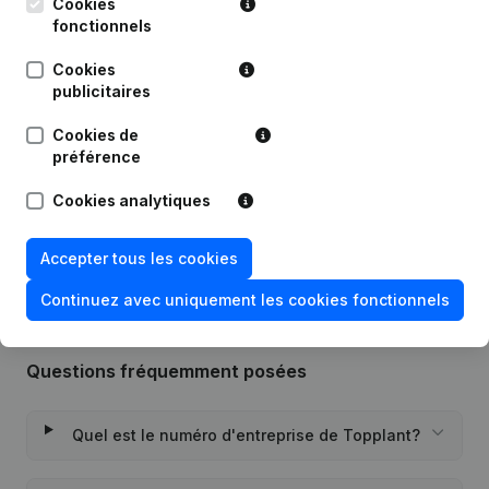
Cookies
24-03-2025
Demissions - Nominations
(NL)
fonctionnels
Siège Social - Demissions -
Cookies
28-10-2021
Nominations
(NL)
publicitaires
Cookies de
13-09-2017
Demissions - Nominations
(NL)
préférence
04-11-2011
Demissions - Nominations
(NL)
Cookies analytiques
22-06-2007
Nomination(s)
(NL)
Accepter tous les cookies
Continuez avec uniquement les cookies fonctionnels
Questions fréquemment posées
Quel est le numéro d'entreprise de Topplant?