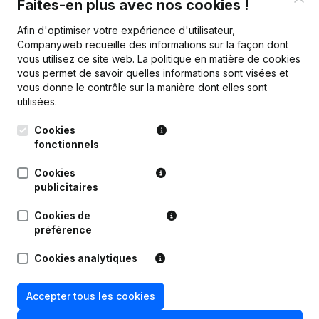
Faites-en plus avec nos cookies !
Afin d'optimiser votre expérience d'utilisateur,
Companyweb recueille des informations sur la façon dont
vous utilisez ce site web.
La politique en matière de cookies
vous permet de savoir quelles informations sont visées et
Publications
de Hannibalvakanties
vous donne le contrôle sur la manière dont elles sont
utilisées.
Date
Publication
Cookies
fonctionnels
06-07-2026
Demissions - Nominations
(NL)
Cookies
publicitaires
13-03-2023
Siège Social
(NL)
Cookies de
Appellation - Demissions -
préférence
Nominations - Statuts (Traduction,
27-07-2022
Coordination, Autres Modifications,
Cookies analytiques
…)
(NL)
Accepter tous les cookies
Siège Social - Demissions -
18-10-2018
Nominations
(NL)