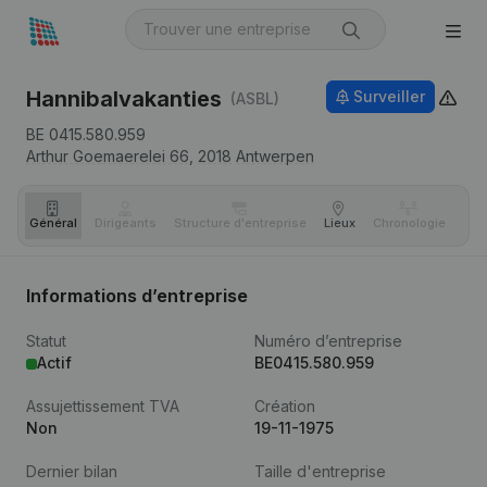
Hannibalvakanties
Surveiller
(ASBL)
BE 0415.580.959
Arthur Goemaerelei 66,
2018
Antwerpen
Général
Dirigeants
Structure d'entreprise
Lieux
Chronologie
Com
Informations d’entreprise
Statut
Numéro d’entreprise
Actif
BE0415.580.959
Assujettissement TVA
Création
Non
19-11-1975
Dernier bilan
Taille d'entreprise