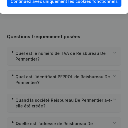
Continuez avec uniquement les cookies fonctionnels
28-01-1993
Coordination Statuts
(NL)
Questions fréquemment posées
Quel est le numéro de TVA de Reisbureau De
Permentier?
Quel est l'identifiant PEPPOL de Reisbureau De
Permentier?
Quand la société Reisbureau De Permentier a-t-
elle été créée?
Quelle est l'adresse de Reisbureau De