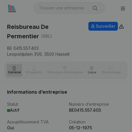
Reisbureau De
Surveiller
Permentier
(SRL)
BE 0415.557.403
Leopoldplein 31/6,
3500
Hasselt
Général
Dirigeants
Structure d'entreprise
Lieux
Chronologie
Com
Informations d’entreprise
Statut
Numéro d’entreprise
Actif
BE0415.557.403
Assujettissement TVA
Création
Oui
05-12-1975