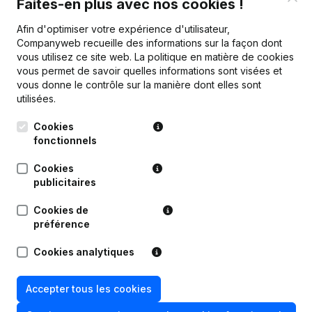
Faites-en plus avec nos cookies !
Publications
de Reisbureau De Permentier
Afin d'optimiser votre expérience d'utilisateur,
Companyweb recueille des informations sur la façon dont
vous utilisez ce site web.
La politique en matière de cookies
vous permet de savoir quelles informations sont visées et
Date
Publication
vous donne le contrôle sur la manière dont elles sont
utilisées.
25-02-2026
Demissions - Nominations
(NL)
Cookies
Statuts (Traduction, Coordination,
fonctionnels
Autres Modifications, …) -
Modification Forme Juridique - Siège
14-09-2023
Cookies
Social - But - Demissions -
publicitaires
Nominations - Assemblée générale
(NL)
Cookies de
préférence
04-08-2022
Siège Social
(NL)
Cookies analytiques
Conversion en Euro
21-08-2006
Kapitaalvermindering(s)
Modification(s) Statuts
(NL)
Accepter tous les cookies