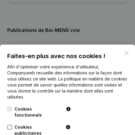
Publications
de Bio-MENS vzw
Date
Publication
Clo
Faites-en plus avec nos cookies !
Siège Social - Statuts (Traduction,
Afin d'optimiser votre expérience d'utilisateur,
02-03-2016
Coordination, Autres Modifications,
Companyweb recueille des informations sur la façon dont
…)
(NL)
vous utilisez ce site web.
La politique en matière de cookies
vous permet de savoir quelles informations sont visées et
14-04-2015
Demissions - Nominations
(NL)
vous donne le contrôle sur la manière dont elles sont
utilisées.
16-10-2012
Demissions - Nominations
(NL)
Cookies
fonctionnels
19-02-2010
Demissions - Nominations
(NL)
Cookies
Déplacement Siège Social
publicitaires