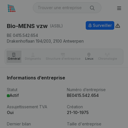
Bio-MENS vzw
Surveiller
(ASBL)
BE 0415.542.654
Drakenhoflaan 194/203,
2100
Antwerpen
Général
Dirigeants
Structure d'entreprise
Lieux
Chronologie
Com
Informations d’entreprise
Statut
Numéro d’entreprise
Actif
BE0415.542.654
Assujettissement TVA
Création
Oui
21-10-1975
Dernier bilan
Taille d'entreprise