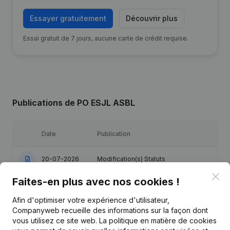
Essayer gratuitement
Découvrir plus
Essai gratuit de 7 jours, aucune carte de crédit requise.
Publications
de PO ESJL ASBL
Date
Publication
20-07-2026
Modification(s) Statuts
Clo
Faites-en plus avec nos cookies !
Demissions, Nominations - Statuts
23-01-2023
(Traduction, Coordination, Autres
Afin d'optimiser votre expérience d'utilisateur,
Modifications, …)
Companyweb recueille des informations sur la façon dont
vous utilisez ce site web.
La politique en matière de cookies
Denomination - Demissions,