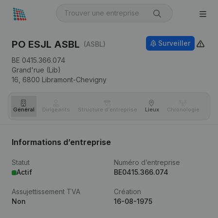
PO ESJL ASBL
Surveiller
(ASBL)
BE 0415.366.074
Grand'rue (Lib)
16,
6800
Libramont-Chevigny
Général
Dirigeants
Structure d'entreprise
Lieux
Chronologie
Com
Informations d’entreprise
Statut
Numéro d’entreprise
Actif
BE0415.366.074
Assujettissement TVA
Création
Non
16-08-1975