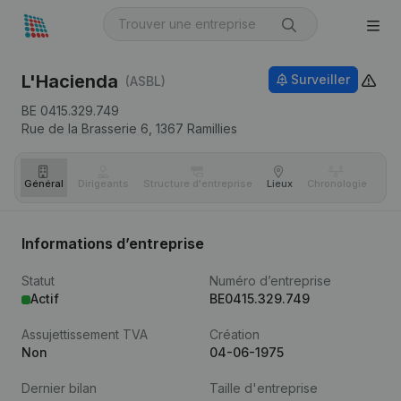
L'Hacienda
Surveiller
(ASBL)
BE 0415.329.749
Rue de la Brasserie 6,
1367
Ramillies
Général
Dirigeants
Structure d'entreprise
Lieux
Chronologie
Com
Informations d’entreprise
Statut
Numéro d’entreprise
Actif
BE0415.329.749
Assujettissement TVA
Création
Non
04-06-1975
Dernier bilan
Taille d'entreprise