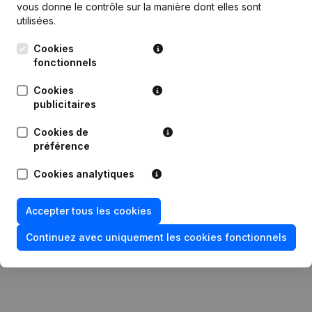
vous donne le contrôle sur la manière dont elles sont
utilisées.
Publications
de L'Hacienda
Cookies
fonctionnels
Date
Publication
Cookies
05-08-2026
Modification(s) Statuts
publicitaires
Cookies de
Statuts (Traduction, Coordination,
29-02-2024
Autres Modifications,...)
préférence
Cookies analytiques
10-08-2018
Demissions, Nominations
Accepter tous les cookies
06-04-2018
Demissions, Nominations
Continuez avec uniquement les cookies fonctionnels
30-12-2013
Demissions, Nominations