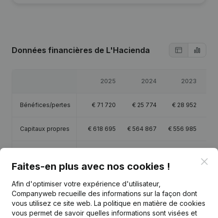
Données financières
de L'Hacienda
2025
2024
2023
Bénéfices/pertes
€
71 720
€
25 774
€
28 952
€
Capitaux propres
€
618 695
€
564 867
€
556 985
€
5
Marge brute
€
1 099 674
€
991 715
€
941 703
€
8
Clo
Faites-en plus avec nos cookies !
Personnel
14
14
Afin d'optimiser votre expérience d'utilisateur,
Companyweb recueille des informations sur la façon dont
vous utilisez ce site web.
La politique en matière de cookies
vous permet de savoir quelles informations sont visées et