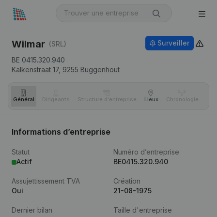
Wilmar
Surveiller
(SRL)
BE 0415.320.940
Kalkenstraat 17,
9255
Buggenhout
Général
Dirigeants
Structure d'entreprise
Lieux
Chronologie
Com
Informations d’entreprise
Statut
Numéro d’entreprise
Actif
BE0415.320.940
Assujettissement TVA
Création
Oui
21-08-1975
Dernier bilan
Taille d'entreprise