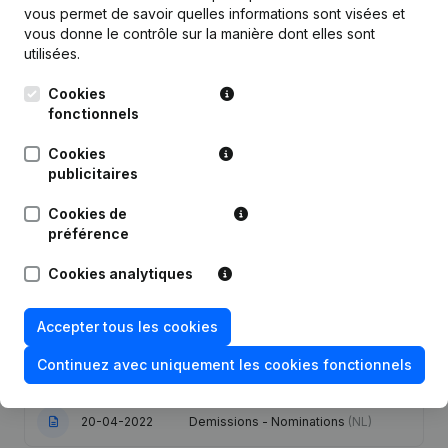
vous permet de savoir quelles informations sont visées et
vous donne le contrôle sur la manière dont elles sont
Publications
de Wilmar
utilisées.
Cookies
fonctionnels
Date
Publication
Cookies
19-12-2025
Demissions - Nominations
(NL)
publicitaires
14-11-2024
Demissions - Nominations
(NL)
Cookies de
préférence
Statuts (Traduction, Coordination,
Cookies analytiques
Autres Modifications, …) -
07-02-2023
Modification Forme Juridique -
Divers - Demissions - Nominations
(NL)
Accepter tous les cookies
Continuez avec uniquement les cookies fonctionnels
10-01-2023
Demissions - Nominations
(NL)
20-04-2022
Demissions - Nominations
(NL)