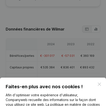
Données financières
de Wilmar
2024
2023
2022
Bénéfices/pertes
€
-301 017
€
-57 031
€
360 169
€
Capitaux propres
€
535 384
€
836 401
€
893 432
€
Marge brute
€
44 526
€
208 969
€
741 092
€
1 
Clo
Faites-en plus avec nos cookies !
Personnel
4,4
3,9
4,9
Afin d'optimiser votre expérience d'utilisateur,
Companyweb recueille des informations sur la façon dont
vous utilisez ce site web.
La politique en matière de cookies