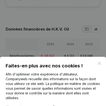
Données financières
de H.K.V. Oil
2025
2024
2023
2
Bénéfices/pertes
€
-26 422
€
4 123
€
54 088
€
6
Clo
Faites-en plus avec nos cookies !
Chiffre d'affaires
€
450 756
-
-
Afin d'optimiser votre expérience d'utilisateur,
Companyweb recueille des informations sur la façon dont
Capitaux propres
€
608 955
€
635 377
€
571 254
€
517
vous utilisez ce site web.
La politique en matière de cookies
vous permet de savoir quelles informations sont visées et
Marge brute
€
124 363
€
128 921
€
147 555
€
128
vous donne le contrôle sur la manière dont elles sont
utilisées.