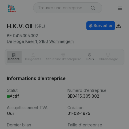
H.K.V. Oil
Surveiller
(SRL)
BE 0415.305.302
De Hoge Keer 1,
2160
Wommelgem
Général
Dirigeants
Structure d'entreprise
Lieux
Chronologie
Com
Informations d’entreprise
Statut
Numéro d’entreprise
Actif
BE0415.305.302
Assujettissement TVA
Création
Oui
01-08-1975
Dernier bilan
Taille d'entreprise