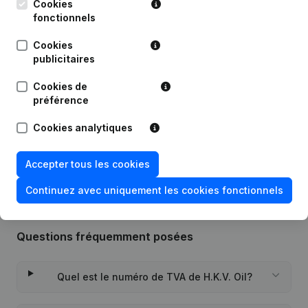
Cookies
fonctionnels
Publications
de H.K.V. Oil
Cookies
publicitaires
Date
Publication
Cookies de
préférence
Modification Forme Juridique -
19-12-2023
Demissions - Nominations
(NL)
Cookies analytiques
07-09-2006
Demission(s) Nomination(s)
(NL)
Accepter tous les cookies
Continuez avec uniquement les cookies fonctionnels
Questions fréquemment posées
Quel est le numéro de TVA de H.K.V. Oil?