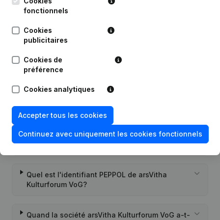
Cookies
fonctionnels
27-06-2024
Entlassung - Ernennung
(DE)
Cookies
publicitaires
31-07-2023
Entlassung - Ernennung
(DE)
Cookies de
préférence
Cookies analytiques
Questions fréquemment posées
Accepter tous les cookies
Continuez avec uniquement les cookies fonctionnels
Quel est le numéro de TVA de arsVitha
Kulturforum VoG?
Quel est l'identifiant PEPPOL de arsVitha
Kulturforum VoG?
Quand la société arsVitha Kulturforum VoG a-t-