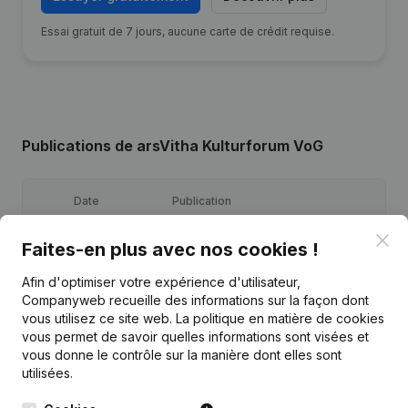
Essai gratuit de 7 jours, aucune carte de crédit requise.
Publications
de arsVitha Kulturforum VoG
Date
Publication
Clo
Faites-en plus avec nos cookies !
Kapital - Aktien - Entlassung -
Ernennung - Satzungen
12-12-2025
(Uebersetzung, Koordination, Andere
Afin d'optimiser votre expérience d'utilisateur,
Aenderungen, …)
(DE)
Companyweb recueille des informations sur la façon dont
vous utilisez ce site web.
La politique en matière de cookies
12-12-2025
Entlassung - Ernennung
(DE)
vous permet de savoir quelles informations sont visées et
vous donne le contrôle sur la manière dont elles sont
utilisées.
Gesellschaftsname - Satzungen
11-08-2025
(Uebersetzung, Koordination, Andere
Aenderungen, …)
(DE)