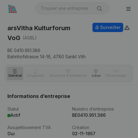
arsVitha Kulturforum
Surveiller
VoG
(ASBL)
BE 0410.951.386
Bahnhofstrasse 14-16,
4780
Sankt Vith
Général
Dirigeants
Structure d'entreprise
Lieux
Chronologie
Com
Informations d’entreprise
Statut
Numéro d’entreprise
Actif
BE0410.951.386
Assujettissement TVA
Création
Oui
02-11-1957