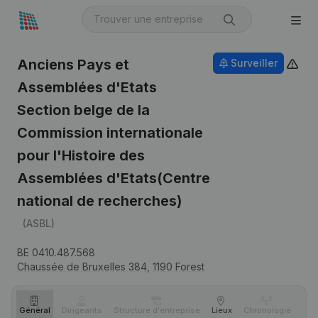
Anciens Pays et
Surveiller
Assemblées d'Etats
Section belge de la
Commission internationale
pour l'Histoire des
Assemblées d'Etats(Centre
national de recherches)
(ASBL)
BE 0410.487.568
Chaussée de Bruxelles 384,
1190
Forest
Général
Dirigeants
Structure d'entreprise
Lieux
Chronologie
Com