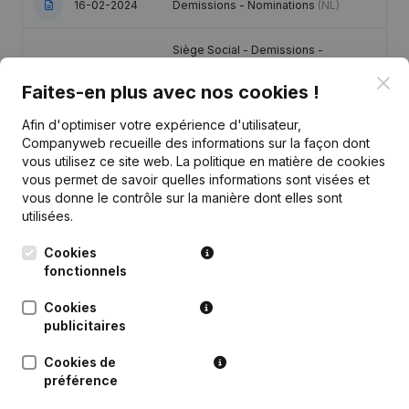
16-02-2024
Demissions - Nominations
(NL)
Siège Social - Demissions -
Nominations - Statuts (Traduction,
02-06-2015
Coordination, Autres Modifications,
Clo
Faites-en plus avec nos cookies !
…)
(NL)
Afin d'optimiser votre expérience d'utilisateur,
Déplacement Siège Social
Companyweb recueille des informations sur la façon dont
14-02-2006
Nomination(s) Modification(s) Statuts
vous utilisez ce site web.
La politique en matière de cookies
vous permet de savoir quelles informations sont visées et
vous donne le contrôle sur la manière dont elles sont
Déplacement Siège Social
14-02-2006
Nomination(s) Modification(s) Statuts
utilisées.
(NL)
Cookies
fonctionnels
Cookies
publicitaires
Questions fréquemment posées
Cookies de
préférence
Quel est le numéro d'entreprise de Anciens Pays
et Assemblées d'Etats Section belge de la