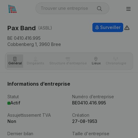
Pax Band
Surveiller
(ASBL)
BE 0410.416.995
Cobbenberg 1,
3960
Bree
Général
Dirigeants
Structure d'entreprise
Lieux
Chronologie
Com
Informations d’entreprise
Statut
Numéro d’entreprise
Actif
BE0410.416.995
Assujettissement TVA
Création
Non
27-08-1953
Dernier bilan
Taille d'entreprise