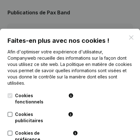
Publications
de Pax Band
Date
Publication
Clo
Faites-en plus avec nos cookies !
26-01-2026
Demissions - Nominations
(NL)
Afin d'optimiser votre expérience d'utilisateur,
Companyweb recueille des informations sur la façon dont
Siège Social - Demissions -
vous utilisez ce site web.
La politique en matière de cookies
04-10-2019
Nominations
(NL)
vous permet de savoir quelles informations sont visées et
vous donne le contrôle sur la manière dont elles sont
21-04-2016
Demissions - Nominations
(NL)
utilisées.
Cookies
Siège Social - Demissions -
21-03-2013
fonctionnels
Nominations
(NL)
Cookies
10-11-2006
Nomination(s)
(NL)
publicitaires
Cookies de
préférence