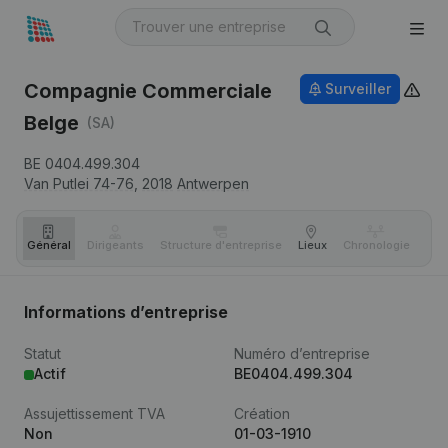
Compagnie Commerciale
Surveiller
Belge
(SA)
BE 0404.499.304
Van Putlei 74-76,
2018
Antwerpen
Général
Dirigeants
Structure d'entreprise
Lieux
Chronologie
Com
Informations d’entreprise
Statut
Numéro d’entreprise
Actif
BE0404.499.304
Assujettissement TVA
Création
Non
01-03-1910