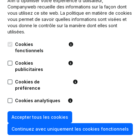
Afin d'optimiser votre expérience d'utilisateur,
Companyweb recueille des informations sur la façon dont
Publications
de Compagnie Commerciale Belge
vous utilisez ce site web.
La politique en matière de cookies
vous permet de savoir quelles informations sont visées et
vous donne le contrôle sur la manière dont elles sont
utilisées.
Date
Publication
Cookies
14-05-2025
Demissions - Nominations
(NL)
fonctionnels
Statuts (Traduction, Coordination,
Cookies
21-06-2022
Autres Modifications, …) - Capital -
publicitaires
Actions - Assemblée générale
(NL)
Cookies de
préférence
17-05-2022
Demissions - Nominations
(NL)
Cookies analytiques
28-01-2020
Demissions - Nominations
(NL)
Accepter tous les cookies
25-04-2019
Demissions - Nominations
(NL)
Continuez avec uniquement les cookies fonctionnels