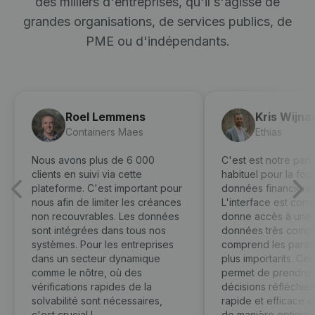
des milliers d'entreprises, qu'il s'agisse de
grandes organisations, de services publics, de
PME ou d'indépendants.
Roel Lemmens
Kris Wijna
Containers Maes
Ethias
Nous avons plus de 6 000
C'est est notre part
clients en suivi via cette
habituel pour la fou
plateforme. C'est important pour
données financières
nous afin de limiter les créances
L'interface est convi
non recouvrables. Les données
donne accès à une
sont intégrées dans tous nos
données très compl
systèmes. Pour les entreprises
comprend les param
dans un secteur dynamique
plus importants. Cel
comme le nôtre, où des
permet de prendre
vérifications rapides de la
décisions réfléchie
solvabilité sont nécessaires,
rapide et efficace et
c'est crucial !
de manière optimale