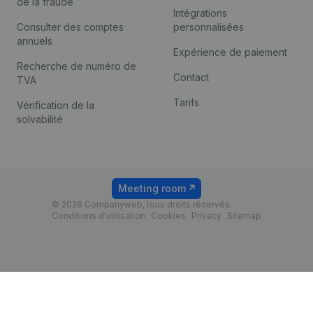
de la fraude
Intégrations
Consulter des comptes
personnalisées
annuels
Expérience de paiement
Recherche de numéro de
Contact
TVA
Tarifs
Vérification de la
solvabilité
Meeting room
© 2026 Companyweb, tous droits réservés.
Conditions d'utilisation
Cookies
Privacy
Sitemap