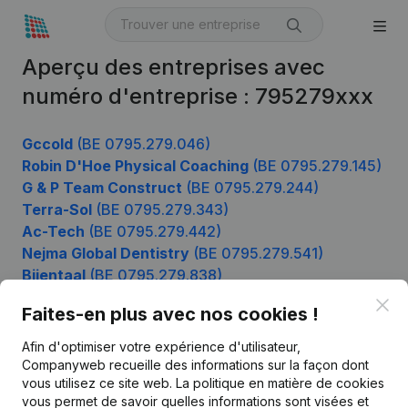
Aperçu des entreprises avec
numéro d'entreprise : 795279xxx
Gccold
(BE 0795.279.046)
Robin D'Hoe Physical Coaching
(BE 0795.279.145)
G & P Team Construct
(BE 0795.279.244)
Terra-Sol
(BE 0795.279.343)
Ac-Tech
(BE 0795.279.442)
Nejma Global Dentistry
(BE 0795.279.541)
Bijentaal
(BE 0795.279.838)
Tada-Id
(BE 0795.279.937)
Clo
Faites-en plus avec nos cookies !
Afin d'optimiser votre expérience d'utilisateur,
Companyweb recueille des informations sur la façon dont
Produit
vous utilisez ce site web.
La politique en matière de cookies
vous permet de savoir quelles informations sont visées et
Informations d’entreprise