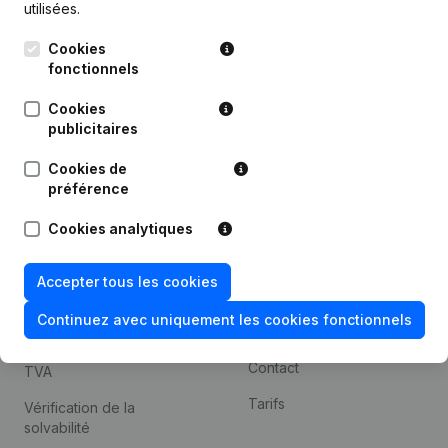
utilisées.
Recherche internationale
Cookies
Kantorenpark Everest
Prospection
fonctionnels
Leuvensesteenweg
iOS app
248D,
Cookies
1800 Vilvoorde
Android app
publicitaires
Cookies de
préférence
Thème
Plateforme
Cookies analytiques
Compliance et prévention
Intégrations
de la fraude
Intégrations
Accepter tous les cookies
Consulter des comptes
personnalisées
annuels
Continuez avec uniquement les cookies fonctionnels
Expérience de paiement
Recherche de numéro de
Contact
TVA
Tarifs
Vérification de la
solvabilité