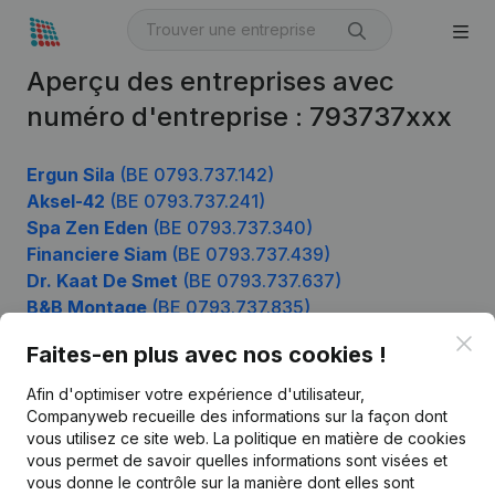
Aperçu des entreprises avec
numéro d'entreprise : 793737xxx
Ergun Sila
(BE 0793.737.142)
Aksel-42
(BE 0793.737.241)
Spa Zen Eden
(BE 0793.737.340)
Financiere Siam
(BE 0793.737.439)
Dr. Kaat De Smet
(BE 0793.737.637)
B&B Montage
(BE 0793.737.835)
Clo
Faites-en plus avec nos cookies !
Afin d'optimiser votre expérience d'utilisateur,
Produit
Companyweb recueille des informations sur la façon dont
Informations d’entreprise
vous utilisez ce site web.
La politique en matière de cookies
vous permet de savoir quelles informations sont visées et
Monitoring
Français
vous donne le contrôle sur la manière dont elles sont