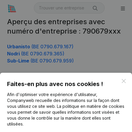
Aperçu des entreprises avec
numéro d'entreprise : 790679xxx
Urbanisto
(BE 0790.679.167)
Nodri
(BE 0790.679.365)
Sub-Lime
(BE 0790.679.959)
Clo
Faites-en plus avec nos cookies !
Produit
Afin d'optimiser votre expérience d'utilisateur,
Informations d’entreprise
Companyweb recueille des informations sur la façon dont
Monitoring
vous utilisez ce site web.
La politique en matière de cookies
Français
vous permet de savoir quelles informations sont visées et
Recherche internationale
vous donne le contrôle sur la manière dont elles sont
utilisées.
Kantorenpark Everest
Prospection
Leuvensesteenweg