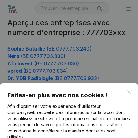
Aperçu des entreprises avec
numéro d'entreprise : 777703xxx
Sophie Bataillie
(BE 0777.703.240)
Nero
(BE 0777.703.339)
Afp Invest
(BE 0777.703.636)
vprod
(BE 0777.703.834)
Dr. YDB Radiologie
(BE 0777.703.933)
Clo
Faites-en plus avec nos cookies !
Produit
Afin d'optimiser votre expérience d'utilisateur,
Companyweb recueille des informations sur la façon dont
Informations d’entreprise
vous utilisez ce site web.
La politique en matière de cookies
vous permet de savoir quelles informations sont visées et
Monitoring
Français
vous donne le contrôle sur la manière dont elles sont
Recherche internationale
utilisées.