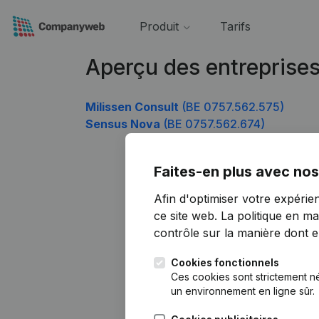
Produit
Tarifs
Aperçu des entreprise
Milissen Consult
(BE 0757.562.575)
Sensus Nova
(BE 0757.562.674)
Faites-en plus avec nos
Afin d'optimiser votre expérie
ce site web.
La politique en ma
contrôle sur la manière dont ell
Cookies fonctionnels
Ces cookies sont strictement n
un environnement en ligne sûr.