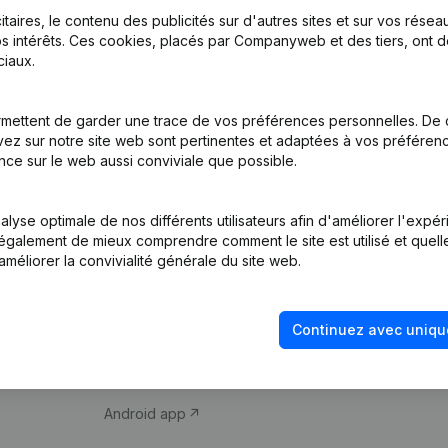
itaires, le contenu des publicités sur d'autres sites et sur vos rése
s intérêts. Ces cookies, placés par Companyweb et des tiers, ont d
iaux.
mettent de garder une trace de vos préférences personnelles. De 
ez sur notre site web sont pertinentes et adaptées à vos préférence
Produit
Thème
nce sur le web aussi conviviale que possible.
Informations
Compliance et pré
d’entreprise
fraude
lyse optimale de nos différents utilisateurs afin d'améliorer l'expé
nt également de mieux comprendre comment le site est utilisé et quell
Monitoring
Consulter des co
améliorer la convivialité générale du site web.
Recherche
Recherche de nu
internationale
Vérification de la 
Continuez avec uniqu
Prospection
iOS app
Android app