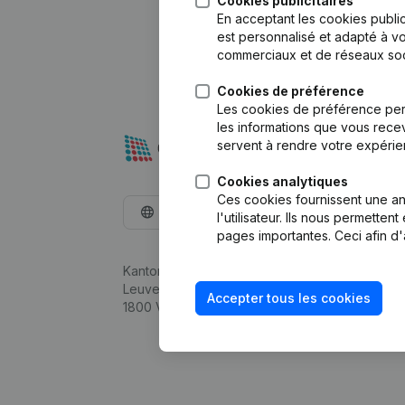
Cookies publicitaires
En acceptant les cookies public
est personnalisé et adapté à vo
commerciaux et de réseaux soc
Cookies de préférence
Les cookies de préférence per
les informations que vous recev
servent à rendre votre expérie
Cookies analytiques
Ces cookies fournissent une ana
Français
l'utilisateur. Ils nous permette
pages importantes. Ceci afin d'
Kantorenpark Everest
Leuvensesteenweg 248D,
Accepter tous les cookies
1800 Vilvoorde