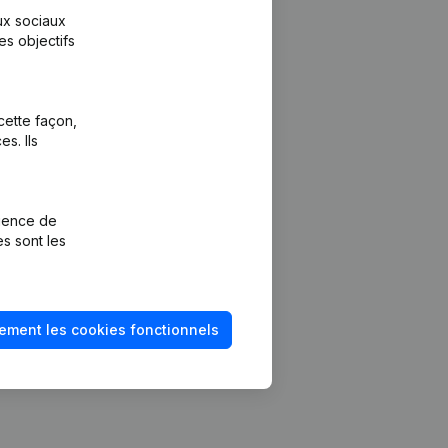
aux sociaux
es objectifs
cette façon,
s. Ils
Plateforme
vention de la
Intégrations
rience de
Intégrations
es sont les
mptes annuels
personnalisées
méro de TVA
Expérience de
paiement
solvabilité
ement les cookies fonctionnels
Contact
Tarifs