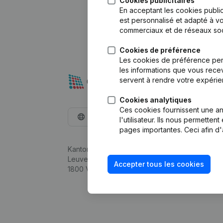
Cookies publicitaires
En acceptant les cookies public
est personnalisé et adapté à vo
commerciaux et de réseaux soc
Cookies de préférence
Les cookies de préférence per
les informations que vous recev
servent à rendre votre expérie
Cookies analytiques
Ces cookies fournissent une ana
Français
l'utilisateur. Ils nous permette
pages importantes. Ceci afin d'
Kantorenpark Everest
Leuvensesteenweg 248D,
Accepter tous les cookies
1800 Vilvoorde