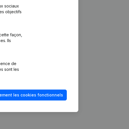
aux sociaux
es objectifs
cette façon,
s. Ils
Plateforme
vention de la
Intégrations
rience de
Intégrations
es sont les
mptes annuels
personnalisées
méro de TVA
Expérience de
paiement
solvabilité
ement les cookies fonctionnels
Contact
Tarifs