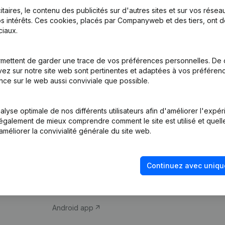
itaires, le contenu des publicités sur d'autres sites et sur vos rése
s intérêts. Ces cookies, placés par Companyweb et des tiers, ont d
iaux.
mettent de garder une trace de vos préférences personnelles. De 
ez sur notre site web sont pertinentes et adaptées à vos préférence
Produit
Thème
nce sur le web aussi conviviale que possible.
Informations
Compliance et pré
d’entreprise
fraude
lyse optimale de nos différents utilisateurs afin d'améliorer l'expé
nt également de mieux comprendre comment le site est utilisé et quell
Monitoring
Consulter des co
améliorer la convivialité générale du site web.
Recherche
Recherche de nu
internationale
Vérification de la 
Continuez avec uniqu
Prospection
iOS app
Android app