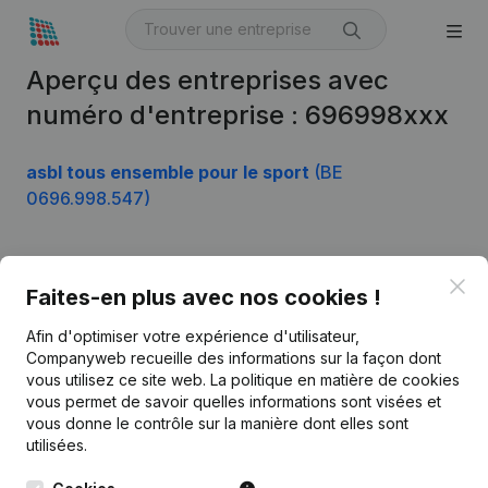
Aperçu des entreprises avec
numéro d'entreprise : 696998xxx
asbl tous ensemble pour le sport
(BE
0696.998.547)
Clo
Produit
Faites-en plus avec nos cookies !
Informations d’entreprise
Afin d'optimiser votre expérience d'utilisateur,
Companyweb recueille des informations sur la façon dont
Monitoring
Français
vous utilisez ce site web.
La politique en matière de cookies
vous permet de savoir quelles informations sont visées et
Recherche internationale
vous donne le contrôle sur la manière dont elles sont
Kantorenpark Everest
Prospection
utilisées.
Leuvensesteenweg
iOS app
248D,