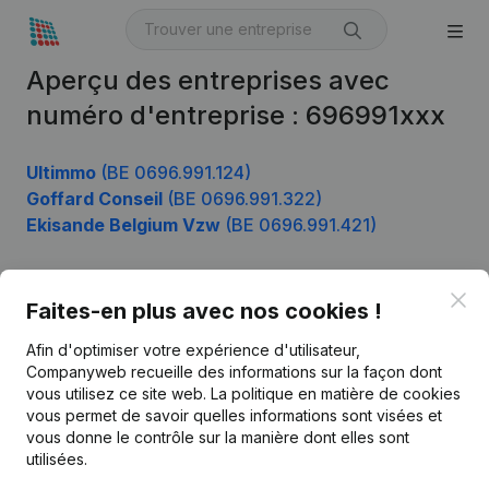
Aperçu des entreprises avec
numéro d'entreprise : 696991xxx
Ultimmo
(BE 0696.991.124)
Goffard Conseil
(BE 0696.991.322)
Ekisande Belgium Vzw
(BE 0696.991.421)
Clo
Faites-en plus avec nos cookies !
Produit
Afin d'optimiser votre expérience d'utilisateur,
Informations d’entreprise
Companyweb recueille des informations sur la façon dont
Monitoring
vous utilisez ce site web.
La politique en matière de cookies
Français
vous permet de savoir quelles informations sont visées et
Recherche internationale
vous donne le contrôle sur la manière dont elles sont
utilisées.
Kantorenpark Everest
Prospection
Leuvensesteenweg