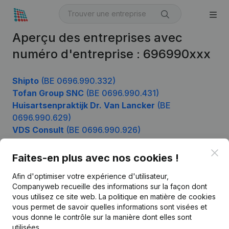
Aperçu des entreprises avec
numéro d'entreprise : 696990xxx
Shipto
(BE 0696.990.332)
Tofan Group SNC
(BE 0696.990.431)
Huisartsenpraktijk Dr. Van Lancker
(BE
0696.990.629)
VDS Consult
(BE 0696.990.926)
Clo
Faites-en plus avec nos cookies !
Produit
Afin d'optimiser votre expérience d'utilisateur,
Companyweb recueille des informations sur la façon dont
Informations d’entreprise
vous utilisez ce site web.
La politique en matière de cookies
vous permet de savoir quelles informations sont visées et
Monitoring
Français
vous donne le contrôle sur la manière dont elles sont
Recherche internationale
utilisées.