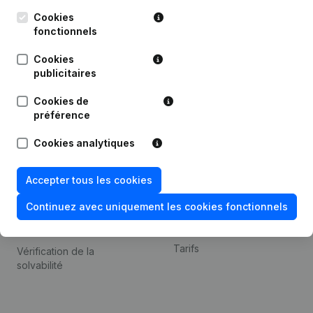
Kantorenpark Everest
Prospection
Leuvensesteenweg
Cookies
iOS app
248D,
fonctionnels
1800 Vilvoorde
Android app
Cookies
publicitaires
Cookies de
Thème
Plateforme
préférence
Compliance et prévention
Intégrations
Cookies analytiques
de la fraude
Intégrations
Consulter des comptes
personnalisées
Accepter tous les cookies
annuels
Expérience de paiement
Continuez avec uniquement les cookies fonctionnels
Recherche de numéro de
Contact
TVA
Tarifs
Vérification de la
solvabilité