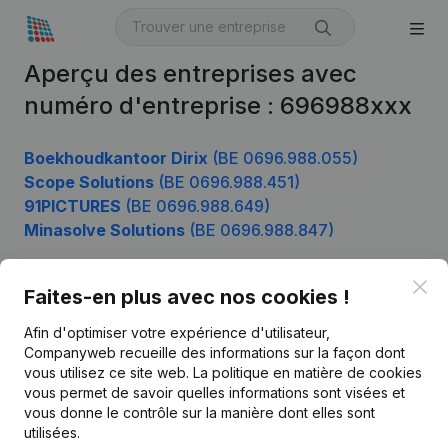
Aperçu des entreprises avec
numéro d'entreprise : 696988xxx
Boekhoudkantoor Dirix
(BE 0696.988.055)
Scope Solutions
(BE 0696.988.451)
91PICTURES
(BE 0696.988.649)
Minasolve Solutions
(BE 0696.988.847)
Clo
Faites-en plus avec nos cookies !
Produit
Afin d'optimiser votre expérience d'utilisateur,
Informations d’entreprise
Companyweb recueille des informations sur la façon dont
vous utilisez ce site web.
La politique en matière de cookies
Monitoring
Français
vous permet de savoir quelles informations sont visées et
vous donne le contrôle sur la manière dont elles sont
Recherche internationale
utilisées.